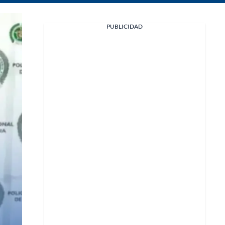
Facebook
PUBLICIDAD
X
Whatsapp
Copiar enlace
Telegram
LinkedIn