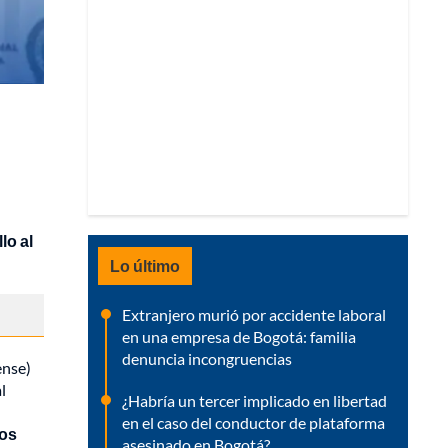
lo al
Lo último
Extranjero murió por accidente laboral
en una empresa de Bogotá: familia
denuncia incongruencias
ense)
l
¿Habría un tercer implicado en libertad
en el caso del conductor de plataforma
tos
asesinado en Bogotá?