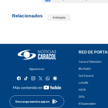
Relacionados
Antioquia
RED DE PORTA
Caracol Televisión
Blu Radio
Síguenos en:
Gol Caracol
facebook
tiktok
instagram
twitter
whatsapp
google
La Kalle
youtube-
Más contenido en
HJCK
footer
DiTu
Descarga nuestra app en
El Espectador