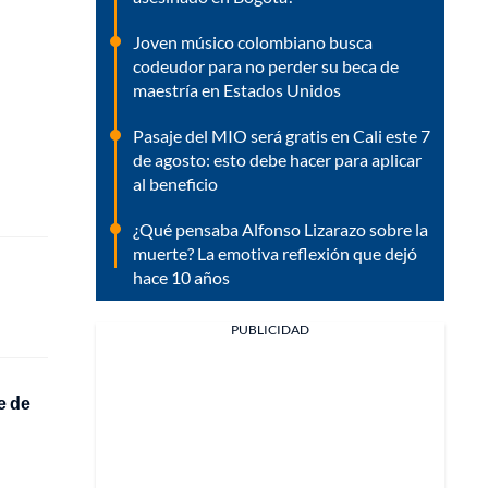
Joven músico colombiano busca
codeudor para no perder su beca de
maestría en Estados Unidos
Pasaje del MIO será gratis en Cali este 7
de agosto: esto debe hacer para aplicar
al beneficio
¿Qué pensaba Alfonso Lizarazo sobre la
muerte? La emotiva reflexión que dejó
hace 10 años
PUBLICIDAD
e de