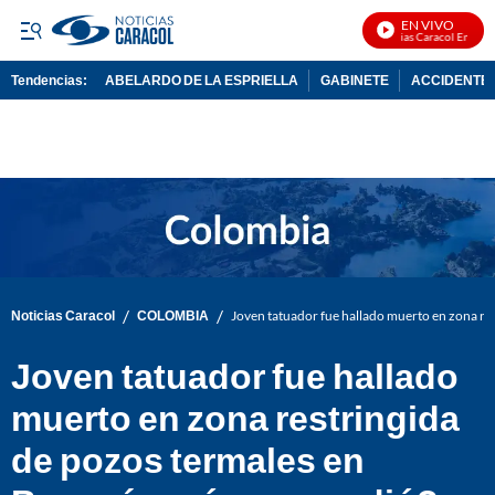
EN VIVO
Noticias Caracol En Vivo
Tendencias:
ABELARDO DE LA ESPRIELLA
GABINETE
ACCIDENTE 
PUBLICIDAD
/
/
Noticias Caracol
COLOMBIA
Joven tatuador fue hallado muerto en zona re
Joven tatuador fue hallado
muerto en zona restringida
de pozos termales en