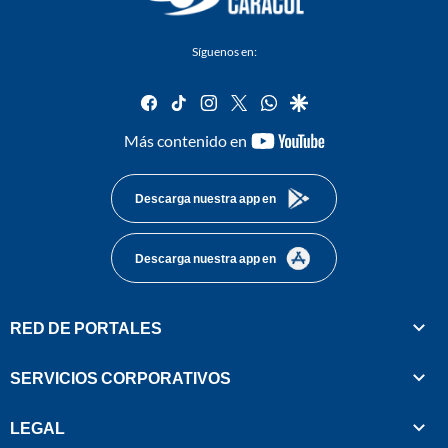
Síguenos en:
facebook
tiktok
instagram
twitter
whatsapp
google
youtube-
Más contenido en
footer
Descarga nuestra app en
Descarga nuestra app en
RED DE PORTALES
SERVICIOS CORPORATIVOS
LEGAL