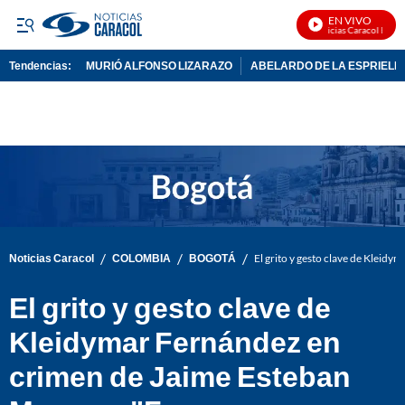
EN VIVO
Noticias Caracol En Viv
Tendencias:
MURIÓ ALFONSO LIZARAZO
ABELARDO DE LA ESPRIELL
PUBLICIDAD
/
/
/
Noticias Caracol
COLOMBIA
BOGOTÁ
El grito y gesto clave de Klei
El grito y gesto clave de
Kleidymar Fernández en
crimen de Jaime Esteban