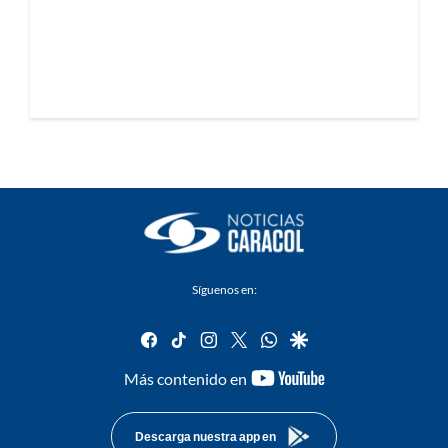
Síguenos en:
facebook
tiktok
instagram
twitter
whatsapp
google
youtube-
Más contenido en
footer
Descarga nuestra app en