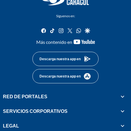
Síguenos en:
facebook
tiktok
instagram
twitter
whatsapp
google
youtube-
Más contenido en
footer
Descarga nuestra app en
Descarga nuestra app en
RED DE PORTALES
SERVICIOS CORPORATIVOS
LEGAL