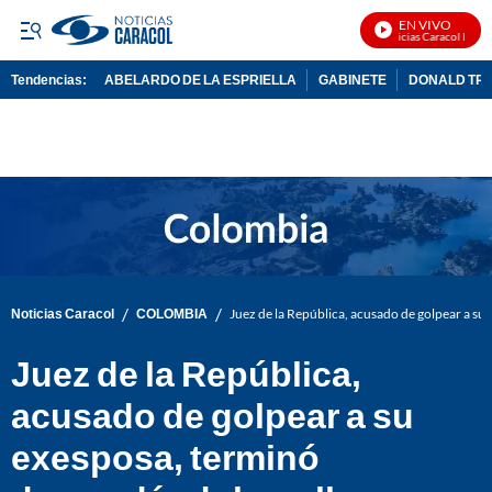
EN VIVO
Noticias Caracol En Viv
Tendencias:
ABELARDO DE LA ESPRIELLA
GABINETE
DONALD TR
PUBLICIDAD
/
/
Noticias Caracol
COLOMBIA
Juez de la República, acusado de golpear a su
Juez de la República,
acusado de golpear a su
exesposa, terminó