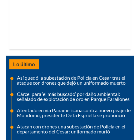
Lo último
Así quedó la subestación de Policía en Cesar tras el
ataque con drones que dejó un uniformado muerto
Cárcel para ‘el más buscado’ por daño ambiental:
señalado de explotación de oro en Parque Farallones
Atentado en vía Panamericana contra nuevo peaje de
Mondomo; presidente De la Espriella se pronunció
Atacan con drones una subestación de Policía en el
departamento del Cesar: uniformado murió