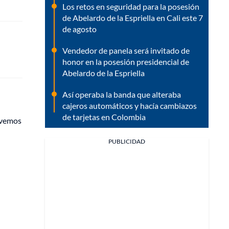
Los retos en seguridad para la posesión
de Abelardo de la Espriella en Cali este 7
de agosto
Vendedor de panela será invitado de
honor en la posesión presidencial de
Abelardo de la Espriella
Así operaba la banda que alteraba
cajeros automáticos y hacía cambiazos
de tarjetas en Colombia
ovemos
PUBLICIDAD