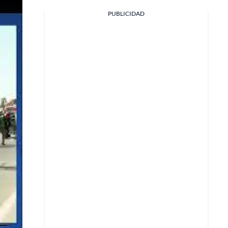
PUBLICIDAD
Facebook
X
Whatsapp
Copiar enlace
Telegram
LinkedIn