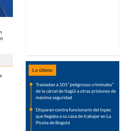
án
el
Lo último
a
Trasladan a 103 “peligrosos criminales”
de la cárcel de Itagüí a otras prisiones de
máxima seguridad
Disparan contra funcionario del Inpec
que llegaba a su casa de trabajar en La
Picota de Bogotá