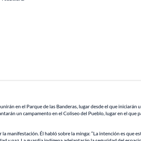
eunirán en el Parque de las Banderas, lugar desde el que iniciarán 
evantarán un campamento en el Coliseo del Pueblo, lugar en el que 
r la manifestación. Él habló sobre la minga: “La intención es que es
dad y paz. La guardia indígena adelantarán la seguridad del espacio