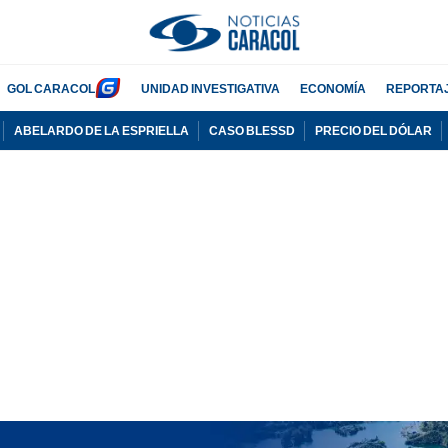
GOL CARACOL
UNIDAD INVESTIGATIVA
ECONOMÍA
REPORTA
ABELARDO DE LA ESPRIELLA
CASO BLESSD
PRECIO DEL DÓLAR
PUBLICIDAD