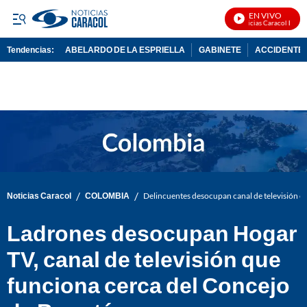
EN VIVO
Noticias Caracol En Viv
Tendencias:
ABELARDO DE LA ESPRIELLA
GABINETE
ACCIDENTE 
PUBLICIDAD
/
/
Noticias Caracol
COLOMBIA
Delincuentes desocupan canal de televisión e
Ladrones desocupan Hogar
TV, canal de televisión que
funciona cerca del Concejo