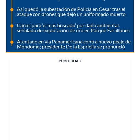
Así quedó la subestación de Policía en Cesar tras el
ataque con drones que dejó un uniformado muerto
Cárcel para ‘el más buscado’ por daño ambiental:
señalado de explotación de oro en Parque Farallones
Atentado en vía Panamericana contra nuevo peaje de
Mondomo; presidente De la Espriella se pronunció
PUBLICIDAD