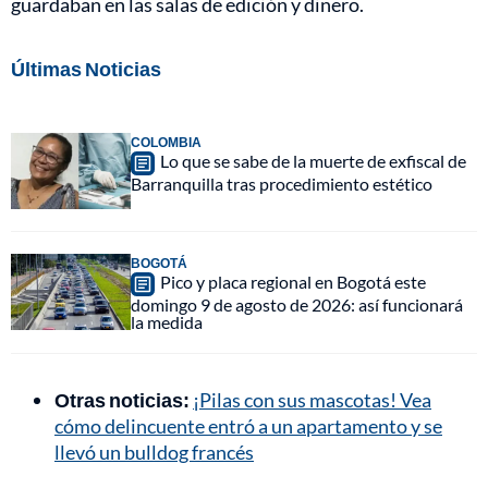
guardaban en las salas de edición y dinero.
Últimas Noticias
COLOMBIA
Lo que se sabe de la muerte de exfiscal de
Barranquilla tras procedimiento estético
BOGOTÁ
Pico y placa regional en Bogotá este
domingo 9 de agosto de 2026: así funcionará
la medida
Otras noticias:
¡Pilas con sus mascotas! Vea
cómo delincuente entró a un apartamento y se
llevó un bulldog francés