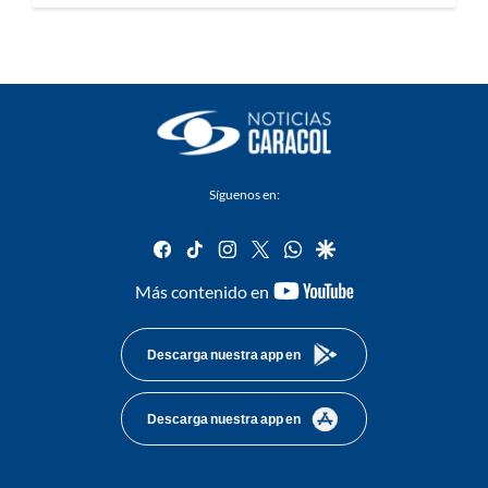
Síguenos en:
facebook
tiktok
instagram
twitter
whatsapp
google
youtube-
Más contenido en
footer
Descarga nuestra app en
Descarga nuestra app en