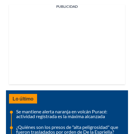
PUBLICIDAD
Lo último
Se mantiene alerta naranja en volcán Puracé:
actividad registrada es la máxima alcanzada
¿Quiénes son los presos de "alta peligrosidad" que
fueron trasladados por orden de De la Espriella?