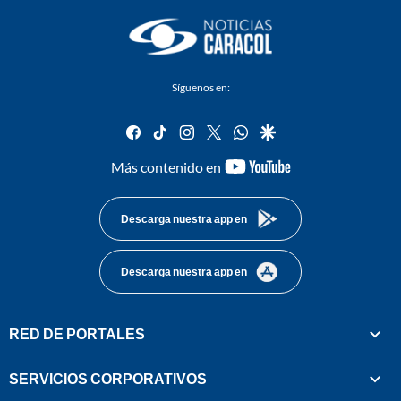
Síguenos en:
facebook
tiktok
instagram
twitter
whatsapp
google
youtube-
Más contenido en
footer
Descarga nuestra app en
Descarga nuestra app en
RED DE PORTALES
SERVICIOS CORPORATIVOS