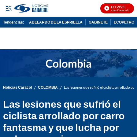
EN VIVO
Noticias Caracol En Vivo
Tendencias:
ABELARDO DE LA ESPRIELLA
GABINETE
ECOPETROL
PUBLICIDAD
/
/
Noticias Caracol
COLOMBIA
Las lesiones que sufrió el ciclista arrollado p
Las lesiones que sufrió el
ciclista arrollado por carro
fantasma y que lucha por