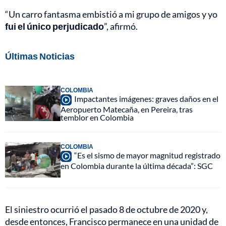
“Un carro fantasma embistió a mi grupo de amigos y yo
fui el único perjudicado
”, afirmó.
Últimas Noticias
COLOMBIA
Impactantes imágenes: graves daños en el
Aeropuerto Matecaña, en Pereira, tras
temblor en Colombia
COLOMBIA
“Es el sismo de mayor magnitud registrado
en Colombia durante la última década”: SGC
El siniestro ocurrió el pasado 8 de octubre de 2020 y,
desde entonces, Francisco permanece en una unidad de