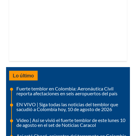
Lo último
Fuerte temblor en Colombia: Aeronáutica Civil
reporta afectaciones en seis aeropuertos del país
EN VIVO | Siga todas las noticias del temblor que
sacudió a Colombia hoy, 10 de agosto de 2026
Video | Así se vivió el fuerte temblor de este lunes 10
de agosto en el set de Noticias Caracol
Así está Chocó, epicentro del terremoto en Colombia