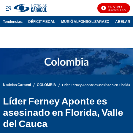
EN VIVO
Noticias Caracol En Vivo
Tendencias:
DÉFICIT FISCAL
MURIÓ ALFONSO LIZARAZO
ABELARDO
PUBLICIDAD
/
/
Noticias Caracol
COLOMBIA
Líder Ferney Aponte es asesinado en Florida, 
Líder Ferney Aponte es
asesinado en Florida, Valle
del Cauca