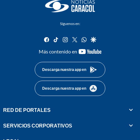
Síguenos en:
facebook
tiktok
instagram
twitter
whatsapp
google
youtube-
Más contenido en
footer
Descarga nuestra app en
Descarga nuestra app en
RED DE PORTALES
SERVICIOS CORPORATIVOS