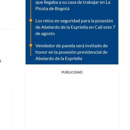
que llegaba a su casa de trabajar en La
Picota de Bogotá
Los retos en seguridad para la posesión
de Abelardo de la Espriella en Cali este 7
de agosto
Vendedor de panela será invitado de
honor en la posesión presidencial de
Abelardo de la Espriella
s
PUBLICIDAD