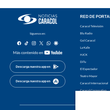
RED DE PORTA
Caracol Televisión
Blu Radio
Síguenos en:
Gol Caracol
facebook
tiktok
instagram
twitter
whatsapp
google
La Kalle
youtube-
Más contenido en
HJCK
footer
DiTu
Descarga nuestra app en
El Espectador
Teatro Mayor
Descarga nuestra app en
Caracol Internacional
Caracol Corporativo
Caracol Next