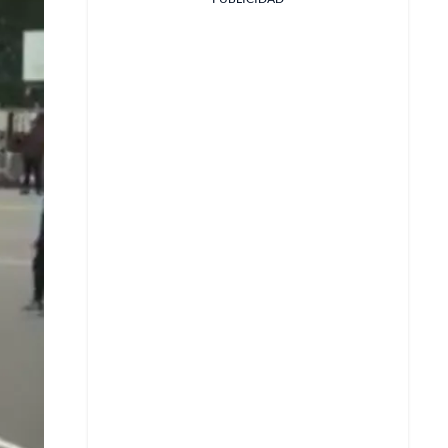
Facebook
X
Whatsapp
Copiar enlace
Telegram
LinkedIn