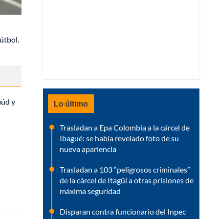
útbol.
aúd y
Lo último
Trasladan a Epa Colombia a la cárcel de
Ibagué: se había revelado foto de su
nueva apariencia
Trasladan a 103 “peligrosos criminales”
de la cárcel de Itagüí a otras prisiones de
máxima seguridad
Disparan contra funcionario del Inpec