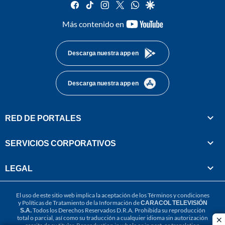
facebook
tiktok
instagram
twitter
whatsapp
google
youtube-
Más contenido en
footer
Descarga nuestra app en
Descarga nuestra app en
RED DE PORTALES
SERVICIOS CORPORATIVOS
LEGAL
El uso de este sitio web implica la aceptación de los
Términos y condiciones
y
Políticas de Tratamiento de la Información
de
CARACOL TELEVISIÓN
S.A.
Todos los Derechos Reservados D.R.A. Prohibida su reproducción
total o parcial, así como su traducción a cualquier idioma sin autorización
cl