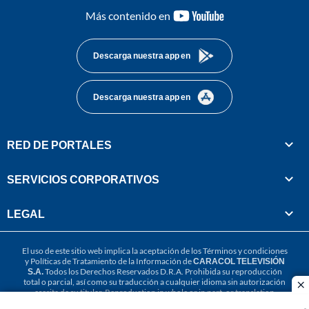
youtube-
Más contenido en
footer
Descarga nuestra app en
Descarga nuestra app en
RED DE PORTALES
SERVICIOS CORPORATIVOS
LEGAL
El uso de este sitio web implica la aceptación de los
Términos y condiciones
y
Políticas de Tratamiento de la Información
de
CARACOL TELEVISIÓN
S.A.
Todos los Derechos Reservados D.R.A. Prohibida su reproducción
total o parcial, así como su traducción a cualquier idioma sin autorización
cl
escrita de su titular. Reproduction in whole or in part, or translation
without written permission is prohibited. All rights reserved 2025.