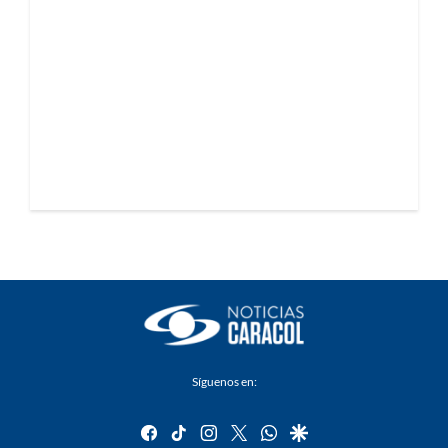
Síguenos en:
facebook
tiktok
instagram
twitter
whatsapp
google