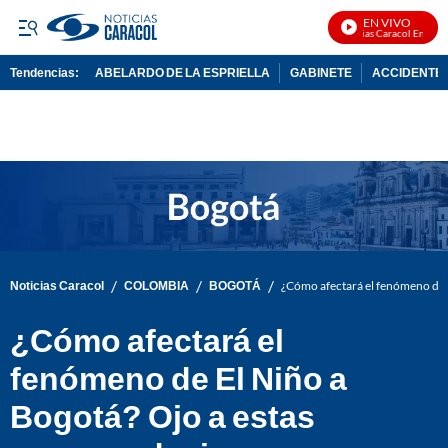
EN VIVO
Noticias Caracol En Vivo
Tendencias:
ABELARDO DE LA ESPRIELLA
GABINETE
ACCIDENTE 
PUBLICIDAD
/
/
/
Noticias Caracol
COLOMBIA
BOGOTÁ
¿Cómo afectará el fenómeno de 
¿Cómo afectará el
fenómeno de El Niño a
Bogotá? Ojo a estas