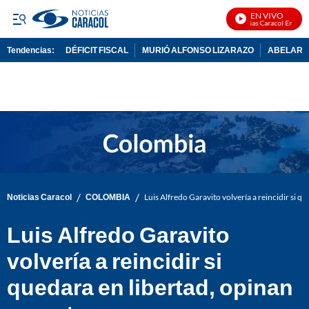
EN VIVO
Noticias Caracol En Vivo
Tendencias:
DÉFICIT FISCAL
MURIÓ ALFONSO LIZARAZO
ABELARDO
PUBLICIDAD
/
/
Noticias Caracol
COLOMBIA
Luis Alfredo Garavito volvería a reincidir si q
Luis Alfredo Garavito
volvería a reincidir si
quedara en libertad, opinan