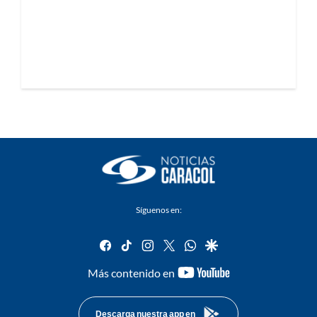
Síguenos en:
facebook
tiktok
instagram
twitter
whatsapp
google
youtube-
Más contenido en
footer
Descarga nuestra app en