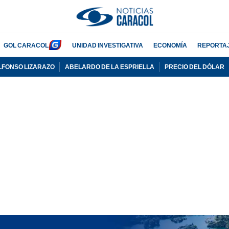
GOL CARACOL
UNIDAD INVESTIGATIVA
ECONOMÍA
REPORTA
LFONSO LIZARAZO
ABELARDO DE LA ESPRIELLA
PRECIO DEL DÓLAR
PUBLICIDAD