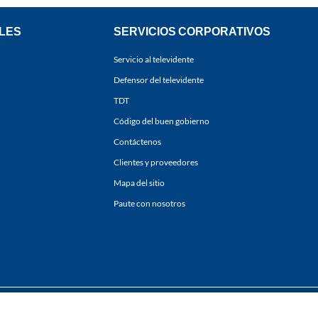
LES
SERVICIOS CORPORATIVOS
Servicio al televidente
Defensor del televidente
TDT
Código del buen gobierno
Contáctenos
Clientes y proveedores
Mapa del sitio
Paute con nosotros
ones
y
Políticas de Tratamiento de la Información
de
CARACOL TELEVISIÓN S.A.
Todo
sí como su traducción a cualquier idioma sin autorización escrita de su titular. Repro