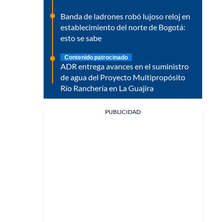
Banda de ladrones robó lujoso reloj en
establecimiento del norte de Bogotá:
esto se sabe
Contenido patrocinado
ADR entrega avances en el suministro
de agua del Proyecto Multipropósito
Río Ranchería en La Guajira
PUBLICIDAD