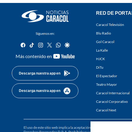
RED DE PORTA
Caracol Televisión
Blu Radio
Síguenos en:
Gol Caracol
facebook
tiktok
instagram
twitter
whatsapp
google
La Kalle
youtube-
Más contenido en
HJCK
footer
DiTu
Descarga nuestra app en
El Espectador
Teatro Mayor
Descarga nuestra app en
Caracol Internacional
Caracol Corporativo
Caracol Next
El uso de este sitio web implica la aceptación de los
Términos y condici
Derechos Reservados D.R.A. Prohibida su reproducción total o parcial, a