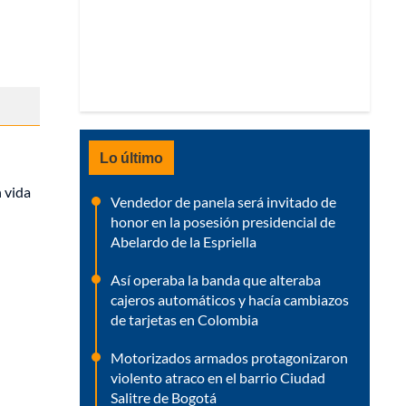
Lo último
n vida
Vendedor de panela será invitado de
honor en la posesión presidencial de
Abelardo de la Espriella
Así operaba la banda que alteraba
cajeros automáticos y hacía cambiazos
de tarjetas en Colombia
Motorizados armados protagonizaron
violento atraco en el barrio Ciudad
Salitre de Bogotá