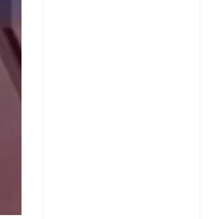
X
Whatsapp
Copiar enlace
Telegram
LinkedIn