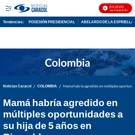
EN VIVO
Noticias Caracol En Vivo
Tendencias:
POSESIÓN PRESIDENCIAL
ABELARDO DE LA ESPRIELLA
PUBLICIDAD
/
/
Noticias Caracol
COLOMBIA
Mamá habría agredido en múltiples oportunidad
Mamá habría agredido en
múltiples oportunidades a
su hija de 5 años en