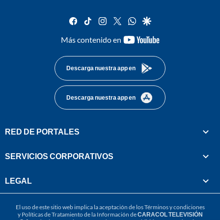
facebook
tiktok
instagram
twitter
whatsapp
google
youtube-
Más contenido en
footer
Descarga nuestra app en
Descarga nuestra app en
RED DE PORTALES
SERVICIOS CORPORATIVOS
LEGAL
El uso de este sitio web implica la aceptación de los
Términos y condiciones
y
Políticas de Tratamiento de la Información
de
CARACOL TELEVISIÓN