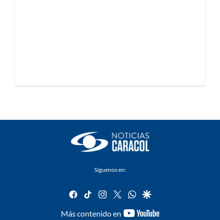
Síguenos en:
facebook
tiktok
instagram
twitter
whatsapp
google
youtube-
Más contenido en