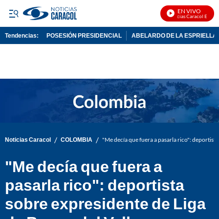
EN VIVO
Noticias Caracol En Vivo
Tendencias:
POSESIÓN PRESIDENCIAL
ABELARDO DE LA ESPRIELLA
PUBLICIDAD
/
/
Noticias Caracol
COLOMBIA
"Me decía que fuera a pasarla rico": deportist
"Me decía que fuera a
pasarla rico": deportista
sobre expresidente de Liga