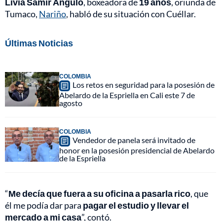
Livia Samir Angulo
, boxeadora de
19 años
, oriunda de
Tumaco,
Nariño
, habló de su situación con Cuéllar.
Últimas Noticias
COLOMBIA
Los retos en seguridad para la posesión de
Abelardo de la Espriella en Cali este 7 de
agosto
COLOMBIA
Vendedor de panela será invitado de
honor en la posesión presidencial de Abelardo
de la Espriella
“
Me decía que fuera a su oficina a pasarla rico
, que
él me podía dar para
pagar el estudio y llevar el
mercado a mi casa
”, contó.