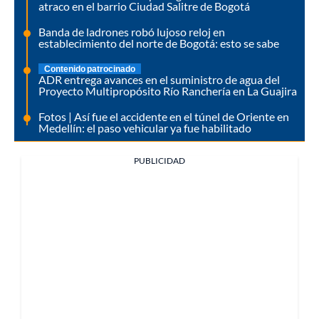
atraco en el barrio Ciudad Salitre de Bogotá
Banda de ladrones robó lujoso reloj en
establecimiento del norte de Bogotá: esto se sabe
Contenido patrocinado
ADR entrega avances en el suministro de agua del
Proyecto Multipropósito Río Ranchería en La Guajira
Fotos | Así fue el accidente en el túnel de Oriente en
Medellín: el paso vehicular ya fue habilitado
PUBLICIDAD