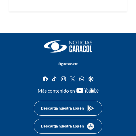
Síguenos en:
facebook
tiktok
instagram
twitter
whatsapp
google
youtube-
Más contenido en
footer
Descarga nuestra app en
Descarga nuestra app en