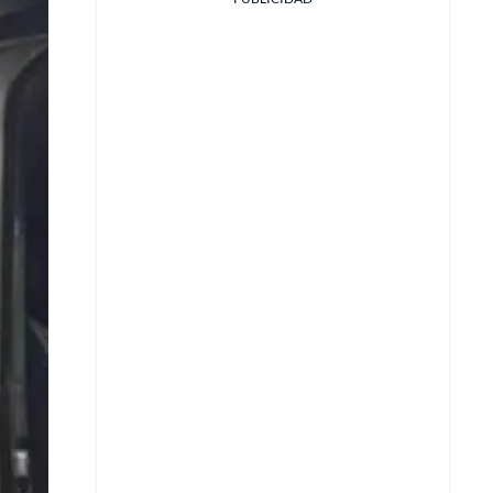
Facebook
X
Whatsapp
Copiar enlace
Telegram
LinkedIn