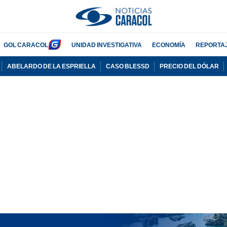
GOL CARACOL
UNIDAD INVESTIGATIVA
ECONOMÍA
REPORTA
ABELARDO DE LA ESPRIELLA
CASO BLESSD
PRECIO DEL DÓLAR
PUBLICIDAD