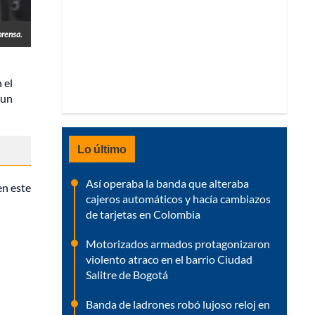
prensa.
 el
 un
Lo último
Así operaba la banda que alteraba
en este
cajeros automáticos y hacía cambiazos
de tarjetas en Colombia
Motorizados armados protagonizaron
violento atraco en el barrio Ciudad
Salitre de Bogotá
Banda de ladrones robó lujoso reloj en