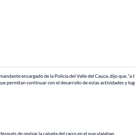
andante encargado de la Policía del Valle del Cauca, dijo que, “a 
que permitan continuar con el desarrollo de estas actividades y log
después de revisar la cajuela del carro en el que viajaban