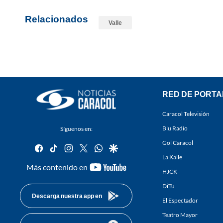
Relacionados
Valle
RED DE PORTA
Caracol Televisión
Blu Radio
Síguenos en:
Gol Caracol
facebook
tiktok
instagram
twitter
whatsapp
google
La Kalle
youtube-
Más contenido en
HJCK
footer
DiTu
Descarga nuestra app en
El Espectador
Teatro Mayor