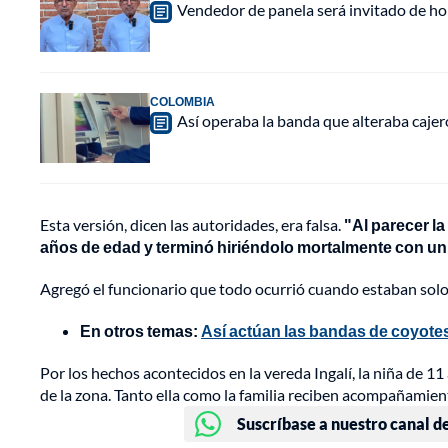
Vendedor de panela será invitado de hon
COLOMBIA
Así operaba la banda que alteraba caje
Esta versión, dicen las autoridades, era falsa.
"Al parecer la
años de edad y terminó hiriéndolo mortalmente con un
Agregó el funcionario que todo ocurrió cuando estaban solo 
En otros temas:
Así actúan las bandas de coyote
Por los hechos acontecidos en la vereda Ingalí, la niña de 1
de la zona. Tanto ella como la familia reciben acompañamient
Suscríbase a nuestro canal d