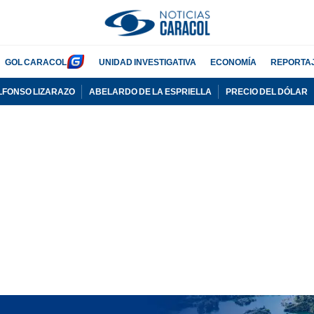
GOL CARACOL
UNIDAD INVESTIGATIVA
ECONOMÍA
REPORTA
LFONSO LIZARAZO
ABELARDO DE LA ESPRIELLA
PRECIO DEL DÓLAR
PUBLICIDAD