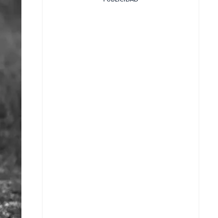
Facebook
X
Whatsapp
Copiar enlace
Telegram
LinkedIn