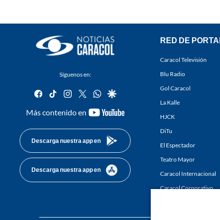
RED DE PORTA
Caracol Televisión
Blu Radio
Síguenos en:
Gol Caracol
facebook
tiktok
instagram
twitter
whatsapp
google
La Kalle
youtube-
Más contenido en
HJCK
footer
DiTu
Descarga nuestra app en
El Espectador
Teatro Mayor
Descarga nuestra app en
Caracol Internacional
Caracol Corporativo
Caracol Next