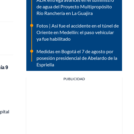
de agua del Proyecto Multipropósito
Río Ranchería en La Guajira
Fotos | Así fue el accidente en el túnel de
Oriente en Medellín: el paso vehicular
ya fue habilitado
Medidas en Bogotá el 7 de agosto por
posesión presidencial de Abelardo de la
Espriella
ía 9
PUBLICIDAD
pital