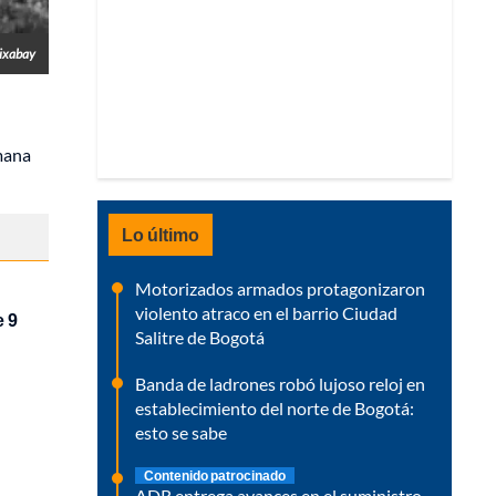
Pixabay
mana
Lo último
Motorizados armados protagonizaron
violento atraco en el barrio Ciudad
e 9
Salitre de Bogotá
Banda de ladrones robó lujoso reloj en
establecimiento del norte de Bogotá:
esto se sabe
Contenido patrocinado
ADR entrega avances en el suministro