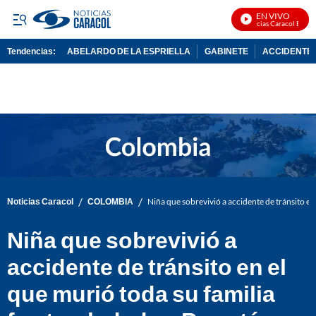
EN VIVO
Noticias Caracol En Viv
Tendencias:
ABELARDO DE LA ESPRIELLA
GABINETE
ACCIDENTE 
PUBLICIDAD
/
/
Noticias Caracol
COLOMBIA
Niña que sobrevivió a accidente de tránsito en
Niña que sobrevivió a
accidente de tránsito en el
que murió toda su familia