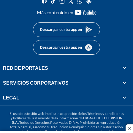
facebook
tiktok
instagram
twitter
whatsapp
google
youtube-
Más contenido en
footer
Descarga nuestra app en
Descarga nuestra app en
RED DE PORTALES
SERVICIOS CORPORATIVOS
LEGAL
El uso de este sitio web implica la aceptación de los
Términos y condiciones
y
Políticas de Tratamiento de la Información
de
CARACOL TELEVISIÓN
S.A.
Todos los Derechos Reservados D.R.A. Prohibida su reproducción
total o parcial, así como su traducción a cualquier idioma sin autorización
cl
escrita de su titular. Reproduction in whole or in part, or translation