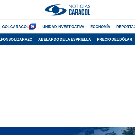
GOL CARACOL
UNIDAD INVESTIGATIVA
ECONOMÍA
REPORTA
LFONSO LIZARAZO
ABELARDO DE LA ESPRIELLA
PRECIO DEL DÓLAR
PUBLICIDAD