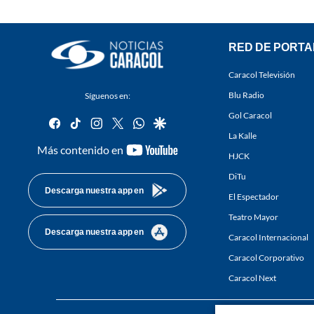
RED DE PORTA
Caracol Televisión
Blu Radio
Síguenos en:
Gol Caracol
facebook
tiktok
instagram
twitter
whatsapp
google
La Kalle
youtube-
Más contenido en
HJCK
footer
DiTu
Descarga nuestra app en
El Espectador
Teatro Mayor
Descarga nuestra app en
Caracol Internacional
Caracol Corporativo
Caracol Next