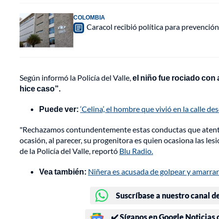
COLOMBIA
Caracol recibió política para prevención
Según informó la Policía del Valle,
el niño fue rociado co
hice caso”.
Puede ver:
‘Celina’, el hombre que vivió en la calle
"Rechazamos contundentemente estas conductas que atentan 
ocasión, al parecer, su progenitora es quien ocasiona las le
de la Policía del Valle, reportó
Blu Radio.
Vea también:
Niñera es acusada de golpear y amarra
Suscríbase a nuestro canal d
✔️ Síganos en Google Noticias