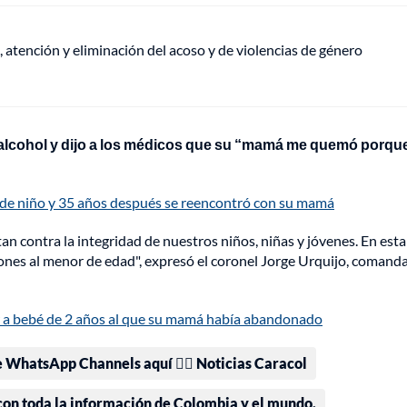
, atención y eliminación del acoso y de violencias de género
n alcohol y dijo a los médicos que su “mamá me quemó porqu
 desde niño y 35 años después se reencontró con su mamá
contra la integridad de nuestros niños, niñas y jóvenes. En esta
siones al menor de edad", expresó el coronel Jorge Urquijo, comand
r a bebé de 2 años al que su mamá había abandonado
e WhatsApp Channels aquí 👉🏻 Noticias Caracol
 con toda la información de Colombia y el mundo.