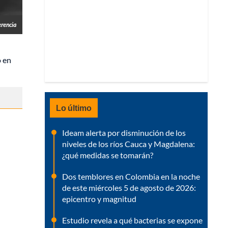
erencia
o en
Lo último
Ideam alerta por disminución de los
niveles de los ríos Cauca y Magdalena:
¿qué medidas se tomarán?
Dos temblores en Colombia en la noche
de este miércoles 5 de agosto de 2026:
epicentro y magnitud
Estudio revela a qué bacterias se expone