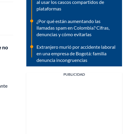
al usar los cascos compartidos de
plataformas
¿Por qué están aumentando las
llamadas spam en Colombia? Cifras,
denuncias y cómo evitarlas
Extranjero murió por accidente laboral
e no
en una empresa de Bogotá: familia
denuncia incongruencias
PUBLICIDAD
ante