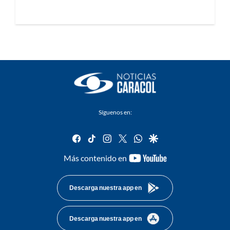
Síguenos en:
facebook
tiktok
instagram
twitter
whatsapp
google
youtube-
Más contenido en
footer
Descarga nuestra app en
Descarga nuestra app en