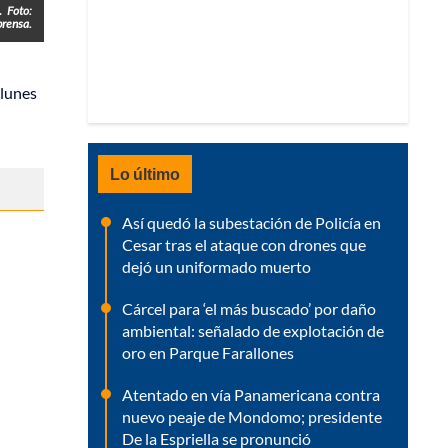
.
Foto:
prensa.
 lunes
Lo último
Así quedó la subestación de Policía en
Cesar tras el ataque con drones que
dejó un uniformado muerto
Cárcel para ‘el más buscado’ por daño
ambiental: señalado de explotación de
oro en Parque Farallones
Atentado en vía Panamericana contra
nuevo peaje de Mondomo; presidente
De la Espriella se pronunció