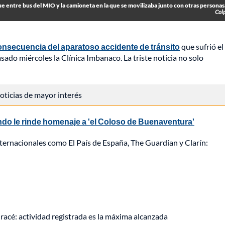
 entre bus del MIO y la camioneta en la que se movilizaba junto con otras personas
Col
nsecuencia del aparatoso accidente de tránsito
que sufrió el
sado miércoles la Clínica Imbanaco. La triste noticia no solo
 noticias de mayor interés
ndo le rinde homenaje a 'el Coloso de Buenaventura'
ternacionales como El País de España, The Guardian y Clarín:
racé: actividad registrada es la máxima alcanzada