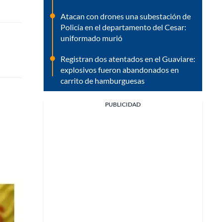
Atacan con drones una subestación de
Policía en el departamento del Cesar:
uniformado murió
Registran dos atentados en el Guaviare:
explosivos fueron abandonados en
carrito de hamburguesas
PUBLICIDAD