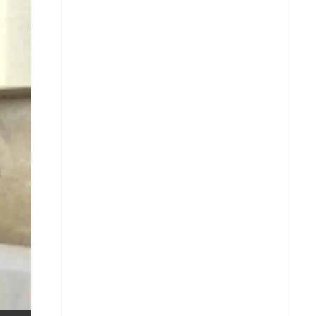
X
Whatsapp
Copiar enlace
Telegram
LinkedIn