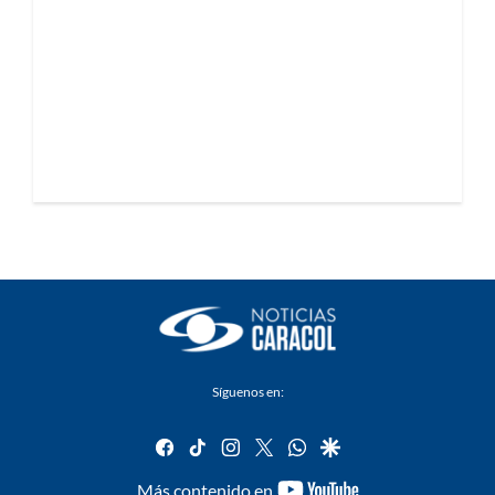
Síguenos en:
facebook
tiktok
instagram
twitter
whatsapp
google
youtube-
Más contenido en