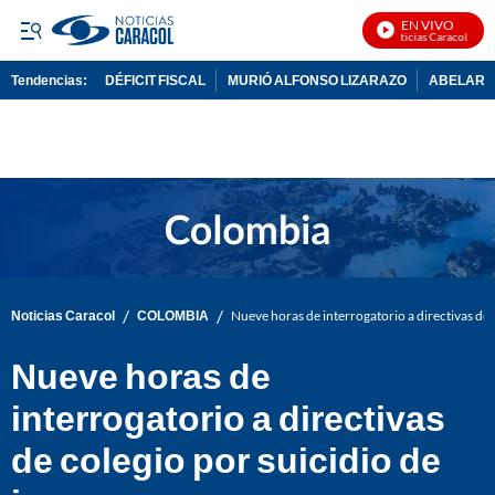
EN VIVO
Noticias Caracol En Vi
Tendencias:
DÉFICIT FISCAL
MURIÓ ALFONSO LIZARAZO
ABELARDO
PUBLICIDAD
/
/
Noticias Caracol
COLOMBIA
Nueve horas de interrogatorio a directivas de 
Nueve horas de
interrogatorio a directivas
de colegio por suicidio de