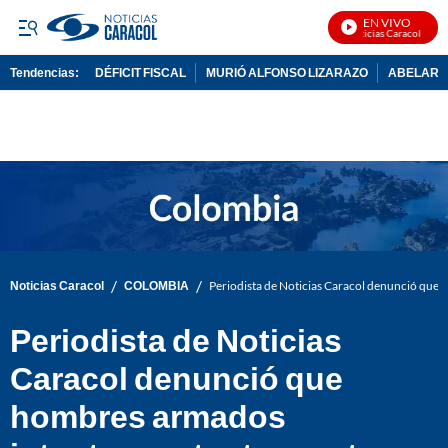
EN VIVO
Noticias Caracol En Viv
Tendencias:
DÉFICIT FISCAL
MURIÓ ALFONSO LIZARAZO
ABELARDO
PUBLICIDAD
/
/
Noticias Caracol
COLOMBIA
Periodista de Noticias Caracol denunció que 
Periodista de Noticias
Caracol denunció que
hombres armados