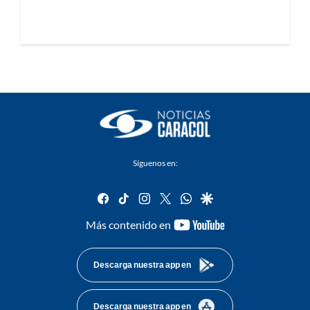
Síguenos en:
facebook
tiktok
instagram
twitter
whatsapp
google
youtube-
Más contenido en
footer
Descarga nuestra app en
Descarga nuestra app en