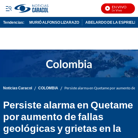
EN VIVO
No
Tendencias:
MURIÓ ALFONSO LIZARAZO
ABELARDO DE LA ESPRIELL
PUBLICIDAD
/
/
Noticias Caracol
COLOMBIA
Persiste alarma en Quetame por aumento de fall
Persiste alarma en Quetame
por aumento de fallas
geológicas y grietas en la