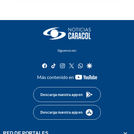
Síguenos en:
facebook
tiktok
instagram
twitter
whatsapp
google
youtube-
Más contenido en
footer
Descarga nuestra app en
Descarga nuestra app en
RED DE PORTALES