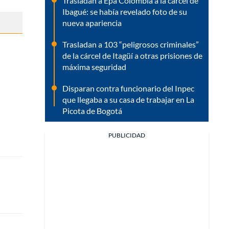
Trasladan a Epa Colombia a la cárcel de
Ibagué: se había revelado foto de su
nueva apariencia
Trasladan a 103 “peligrosos criminales”
de la cárcel de Itagüí a otras prisiones de
máxima seguridad
Disparan contra funcionario del Inpec
que llegaba a su casa de trabajar en La
Picota de Bogotá
PUBLICIDAD