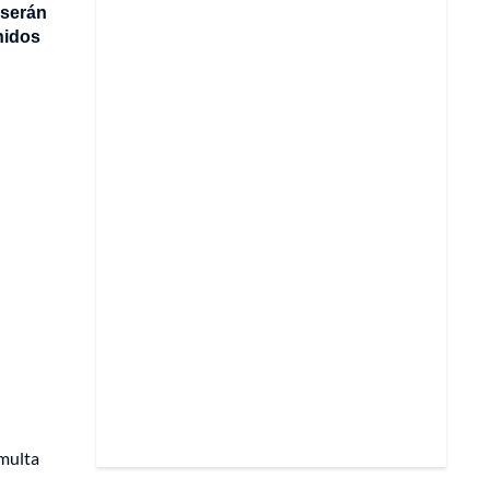
 serán
nidos
 multa