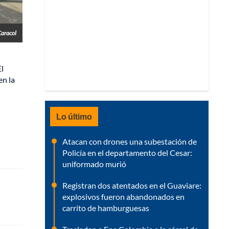
Caracol
El
en la
Lo último
Atacan con drones una subestación de
Policía en el departamento del Cesar:
uniformado murió
Registran dos atentados en el Guaviare:
explosivos fueron abandonados en
carrito de hamburguesas