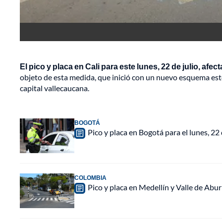
El pico y placa en Cali para este lunes, 22 de julio, af
objeto de esta medida, que inició con un nuevo esquema este
capital vallecaucana.
BOGOTÁ
Pico y placa en Bogotá para el lunes, 22 
COLOMBIA
Pico y placa en Medellín y Valle de Aburr