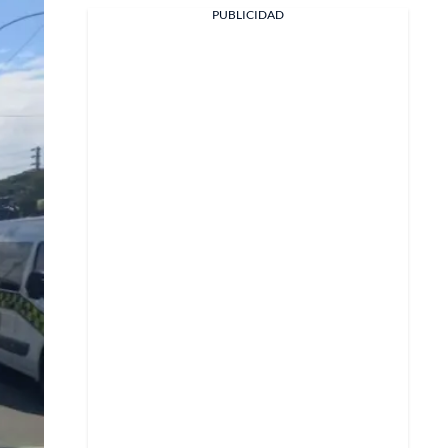
Facebook
PUBLICIDAD
X
Whatsapp
Copiar enlace
Telegram
LinkedIn