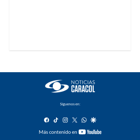
Síguenos en:
facebook
tiktok
instagram
twitter
whatsapp
google
youtube-
Más contenido en
footer