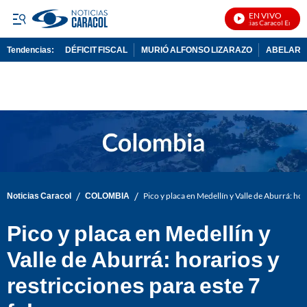
EN VIVO
Noticias Caracol En Vivo
Tendencias:
DÉFICIT FISCAL
MURIÓ ALFONSO LIZARAZO
ABELARDO
PUBLICIDAD
/
/
Noticias Caracol
COLOMBIA
Pico y placa en Medellín y Valle de Aburrá: hor
Pico y placa en Medellín y
Valle de Aburrá: horarios y
restricciones para este 7