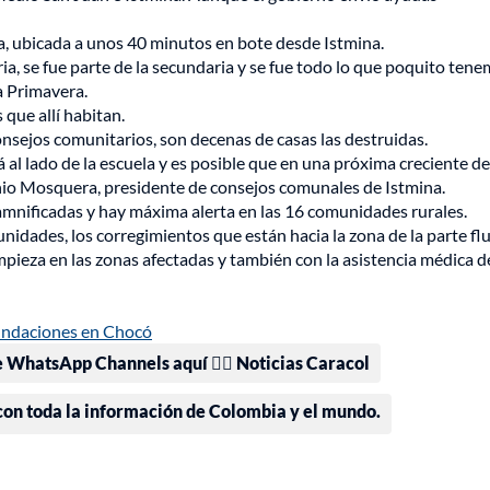
a, ubicada a unos 40 minutos en bote desde Istmina.
ia, se fue parte de la secundaria y se fue todo lo que poquito tene
a Primavera.
 que allí habitan.
onsejos comunitarios, son decenas de casas las destruidas.
al lado de la escuela y es posible que en una próxima creciente de
enio Mosquera, presidente de consejos comunales de Istmina.
amnificadas y hay máxima alerta en las 16 comunidades rurales.
dades, los corregimientos que están hacia la zona de la parte flu
impieza en las zonas afectadas y también con la asistencia médica d
nundaciones en Chocó
e WhatsApp Channels aquí 👉🏻 Noticias Caracol
 con toda la información de Colombia y el mundo.