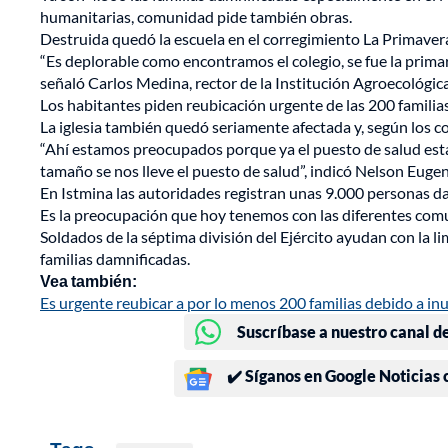
humanitarias, comunidad pide también obras.
Destruida quedó la escuela en el corregimiento La Primaver
“Es deplorable como encontramos el colegio, se fue la primar
señaló Carlos Medina, rector de la Institución Agroecológic
Los habitantes piden reubicación urgente de las 200 familias
La iglesia también quedó seriamente afectada y, según los c
“Ahí estamos preocupados porque ya el puesto de salud está 
tamaño se nos lleve el puesto de salud”, indicó Nelson Eug
En Istmina las autoridades registran unas 9.000 personas d
Es la preocupación que hoy tenemos con las diferentes comuni
Soldados de la séptima división del Ejército ayudan con la l
familias damnificadas.
Vea también:
Es urgente reubicar a por lo menos 200 familias debido a i
Suscríbase a nuestro canal d
✔️ Síganos en Google Noticias