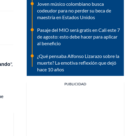
Joven músico colombiano busca
codeudor para no perder su beca de
maestría en Estados Unidos
Pasaje del MIO será gratis en Cali este 7
de agosto: esto debe hacer para aplicar
al beneficio
¿Qué pensaba Alfonso Lizarazo sobre la
muerte? La emotiva reflexión que dejó
tando
",
hace 10 años
PUBLICIDAD
ue