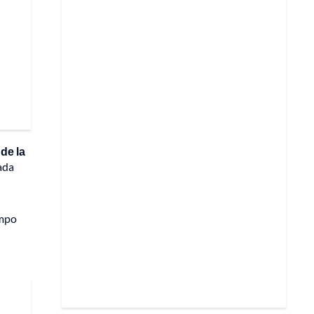
de la
ada
ampo