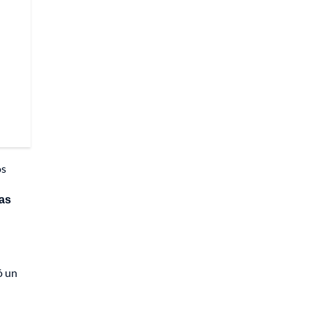
os
tas
ó un