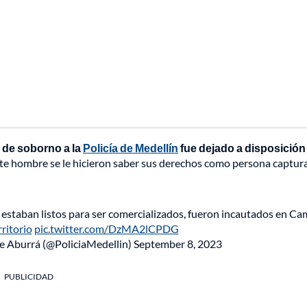
o de soborno a la
Policía de Medellín
fue dejado a disposición 
este hombre se le hicieron saber sus derechos como persona captur
estaban listos para ser comercializados, fueron incautados en C
ritorio
pic.twitter.com/DzMA2lCPDG
de Aburrá (@PoliciaMedellin)
September 8, 2023
PUBLICIDAD