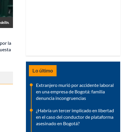
dellín.
por la
puesta
Lo último
Extranjero murió por accidente laboral
en una empresa de Bogotá: familia
denuncia incongruencias
¿Habría un tercer implicado en libertad
en el caso del conductor de plataforma
asesinado en Bogotá?