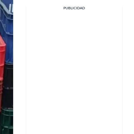
PUBLICIDAD
Facebook
X
Whatsapp
Copiar enlace
Telegram
LinkedIn