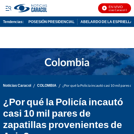
EN VIVO
Noticias Caracol En Viv
Tendencias:
POSESIÓN PRESIDENCIAL
ABELARDO DE LA ESPRIELLA
PUBLICIDAD
/
/
Noticias Caracol
COLOMBIA
¿Por qué la Policía incautó casi 10 mil pares d
¿Por qué la Policía incautó
casi 10 mil pares de
zapatillas provenientes de