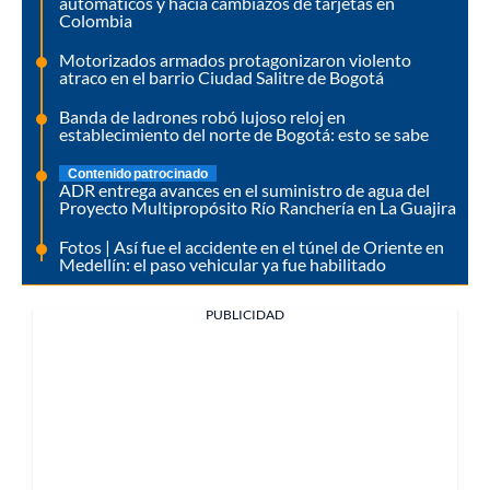
automáticos y hacía cambiazos de tarjetas en
Colombia
Motorizados armados protagonizaron violento
atraco en el barrio Ciudad Salitre de Bogotá
Banda de ladrones robó lujoso reloj en
establecimiento del norte de Bogotá: esto se sabe
Contenido patrocinado
ADR entrega avances en el suministro de agua del
Proyecto Multipropósito Río Ranchería en La Guajira
Fotos | Así fue el accidente en el túnel de Oriente en
Medellín: el paso vehicular ya fue habilitado
PUBLICIDAD