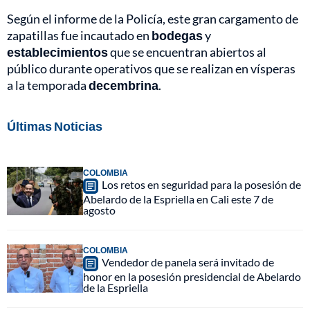
Según el informe de la Policía, este gran cargamento de
zapatillas fue incautado en
bodegas
y
establecimientos
que se encuentran abiertos al
público durante operativos que se realizan en vísperas
a la temporada
decembrina
.
Últimas Noticias
COLOMBIA
Los retos en seguridad para la posesión de
Abelardo de la Espriella en Cali este 7 de
agosto
COLOMBIA
Vendedor de panela será invitado de
honor en la posesión presidencial de Abelardo
de la Espriella