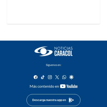
Síguenos en:
facebook
tiktok
instagram
twitter
whatsapp
google
youtube-
Más contenido en
footer
Descarga nuestra app en