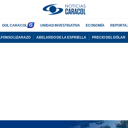
GOL CARACOL
UNIDAD INVESTIGATIVA
ECONOMÍA
REPORTA
LFONSO LIZARAZO
ABELARDO DE LA ESPRIELLA
PRECIO DEL DÓLAR
PUBLICIDAD