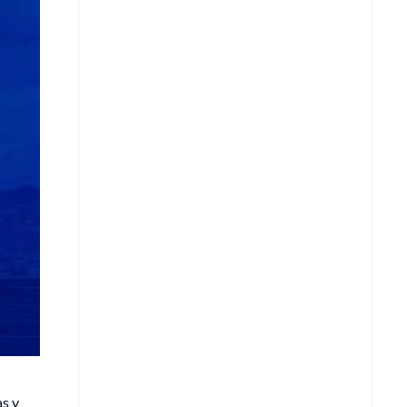
Copiar enlace
Telegram
LinkedIn
s y