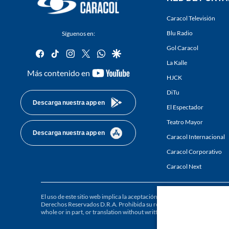
Caracol Televisión
Blu Radio
Síguenos en:
Gol Caracol
facebook
tiktok
instagram
twitter
whatsapp
google
La Kalle
youtube-
Más contenido en
HJCK
footer
DiTu
Descarga nuestra app en
El Espectador
Teatro Mayor
Descarga nuestra app en
Caracol Internacional
Caracol Corporativo
Caracol Next
El uso de este sitio web implica la aceptación de los
Términos y condici
Derechos Reservados D.R.A. Prohibida su reproducción total o parcial, a
whole or in part, or translation without written permission is prohibited