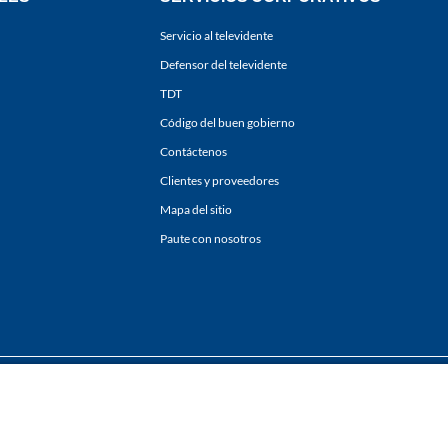
Servicio al televidente
Defensor del televidente
TDT
Código del buen gobierno
Contáctenos
Clientes y proveedores
Mapa del sitio
Paute con nosotros
ones
y
Políticas de Tratamiento de la Información
de
CARACOL TELEVISIÓN S.A.
Todo
sí como su traducción a cualquier idioma sin autorización escrita de su titular. Repro
. All rights reserved 2025.