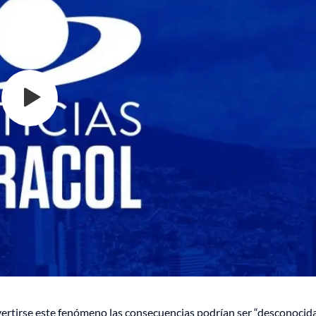
rtirse este fenómeno las consecuencias podrían ser “desconocida