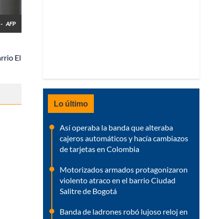
 -
AFP
rrio El
Lo último
Así operaba la banda que alteraba
cajeros automáticos y hacía cambiazos
de tarjetas en Colombia
Motorizados armados protagonizaron
violento atraco en el barrio Ciudad
Salitre de Bogotá
Banda de ladrones robó lujoso reloj en