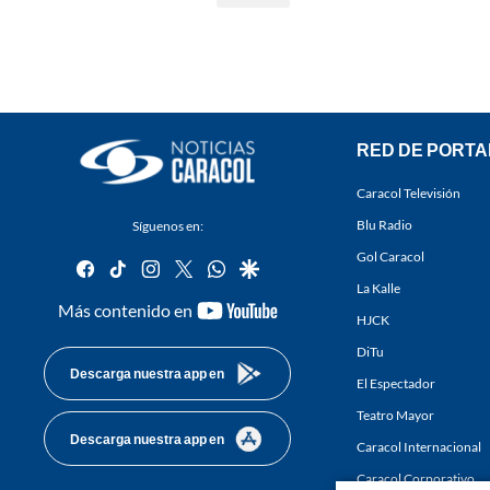
RED DE PORTA
Caracol Televisión
Blu Radio
Síguenos en:
Gol Caracol
facebook
tiktok
instagram
twitter
whatsapp
google
La Kalle
youtube-
Más contenido en
HJCK
footer
DiTu
Descarga nuestra app en
El Espectador
Teatro Mayor
Descarga nuestra app en
Caracol Internacional
Caracol Corporativo