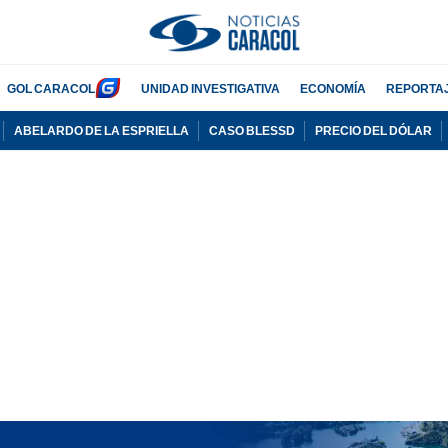
GOL CARACOL
UNIDAD INVESTIGATIVA
ECONOMÍA
REPORTA
ABELARDO DE LA ESPRIELLA
CASO BLESSD
PRECIO DEL DÓLAR
PUBLICIDAD