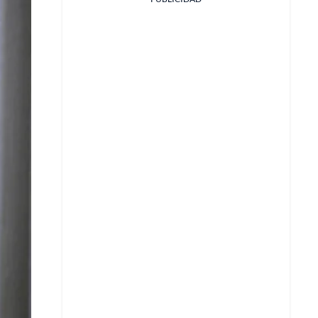
Facebook
X
Whatsapp
Copiar enlace
Telegram
LinkedIn