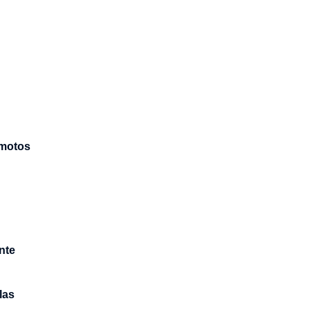
 motos
ente
las