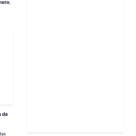
nero
,
s de
las