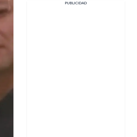
PUBLICIDAD
Facebook
X
Whatsapp
Copiar enlace
Telegram
LinkedIn