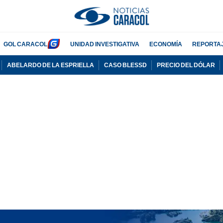
GOL CARACOL
UNIDAD INVESTIGATIVA
ECONOMÍA
REPORTA
ABELARDO DE LA ESPRIELLA
CASO BLESSD
PRECIO DEL DÓLAR
PUBLICIDAD