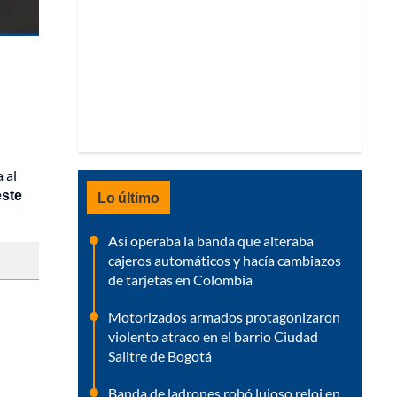
 al
ste
Lo último
Así operaba la banda que alteraba
cajeros automáticos y hacía cambiazos
de tarjetas en Colombia
Motorizados armados protagonizaron
violento atraco en el barrio Ciudad
Salitre de Bogotá
Banda de ladrones robó lujoso reloj en