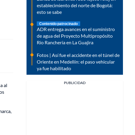
establecimiento del norte de Bogotá:
esto se sabe
Contenido patrocinado
ADR entrega avances en el suministro
de agua del Proyecto Multipropósito
Río Ranchería en La Guajira
Fotos | Así fue el accidente en el túnel de
Oriente en Medellín: el paso vehicular
ya fue habilitado
PUBLICIDAD
a al
los
marca,