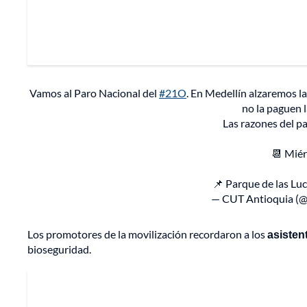
Vamos al Paro Nacional del
#21O
. En Medellín alzaremos l
no la paguen 
Las razones del p
📆 Miér
📌 Parque de las Lu
— CUT Antioquia (
Los promotores de la movilización recordaron a los
asisten
bioseguridad.