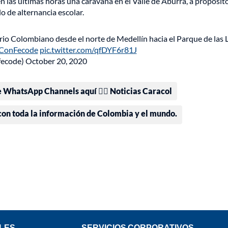
 las últimas horas una caravana en el Valle de Aburrá, a propósito
lo de alternancia escolar.
rio Colombiano desde el norte de Medellín hacia el Parque de las 
ConFecode
pic.twitter.com/qfDYF6r81J
fecode)
October 20, 2020
e WhatsApp Channels aquí 👉🏻 Noticias Caracol
 con toda la información de Colombia y el mundo.
LES
SERVICIOS CORPORATIVOS