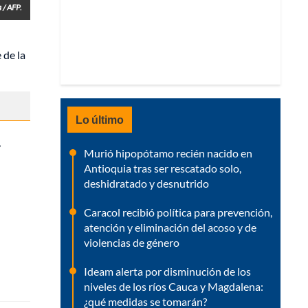
 / AFP.
 de la
Lo último
,
Murió hipopótamo recién nacido en
Antioquia tras ser rescatado solo,
deshidratado y desnutrido
Caracol recibió política para prevención,
atención y eliminación del acoso y de
violencias de género
Ideam alerta por disminución de los
niveles de los ríos Cauca y Magdalena:
¿qué medidas se tomarán?