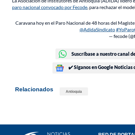
La Asociación de Institutores de Antioquia (ADIDA) lideró en
paro nacional convocado por Fecode
, para rechazar el mode
Caravana hoy en el Paro Nacional de 48 horas del Magiste
@AdidaSindicato
#YoParo
— fecode (@
Suscríbase a nuestro canal d
✔️ Síganos en Google Noticias
Relacionados
Antioquia
RED DE PORTA