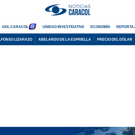
GOL CARACOL
UNIDAD INVESTIGATIVA
ECONOMÍA
REPORTA
LFONSO LIZARAZO
ABELARDO DE LA ESPRIELLA
PRECIO DEL DÓLAR
PUBLICIDAD