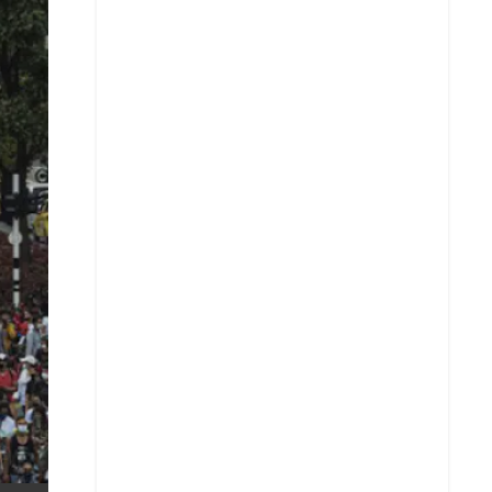
X
Whatsapp
Copiar enlace
Telegram
LinkedIn