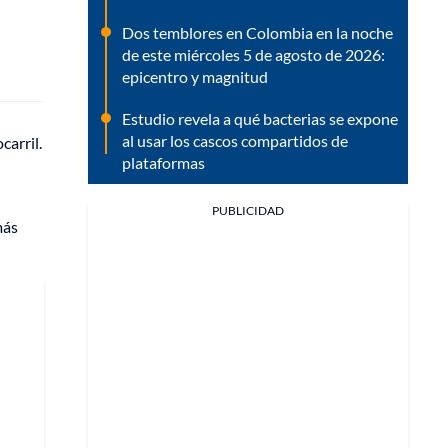
Dos temblores en Colombia en la noche
de este miércoles 5 de agosto de 2026:
epicentro y magnitud
Estudio revela a qué bacterias se expone
al usar los cascos compartidos de
carril.
plataformas
PUBLICIDAD
más