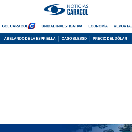
GOL CARACOL
UNIDAD INVESTIGATIVA
ECONOMÍA
REPORTA
ABELARDO DE LA ESPRIELLA
CASO BLESSD
PRECIO DEL DÓLAR
PUBLICIDAD