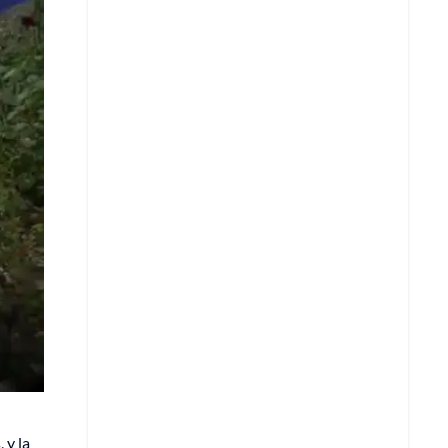
Copiar enlace
Telegram
LinkedIn
 y la