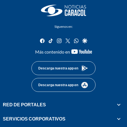
Síguenos en:
facebook
tiktok
instagram
twitter
whatsapp
google
youtube-
Más contenido en
footer
Descarga nuestra app en
Descarga nuestra app en
RED DE PORTALES
SERVICIOS CORPORATIVOS