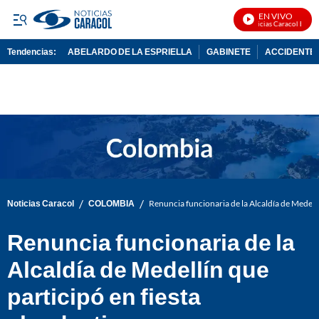
EN VIVO
Noticias Caracol En Viv
Tendencias:
ABELARDO DE LA ESPRIELLA
GABINETE
ACCIDENTE 
PUBLICIDAD
/
/
Noticias Caracol
COLOMBIA
Renuncia funcionaria de la Alcaldía de Medellí
Renuncia funcionaria de la
Alcaldía de Medellín que
participó en fiesta