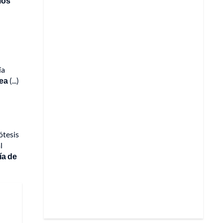
los
ía
Rea
(...)
ótesis
l
ía de