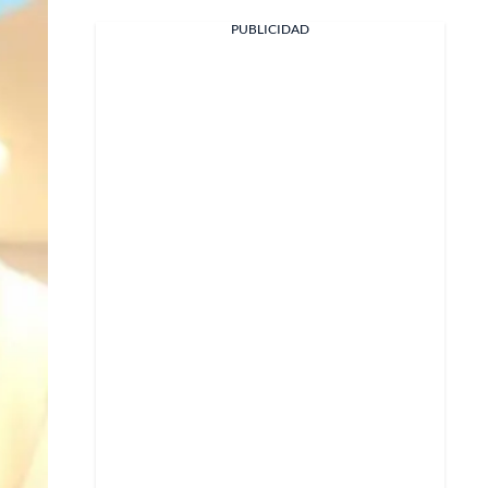
PUBLICIDAD
Facebook
X
Whatsapp
Copiar enlace
Telegram
LinkedIn