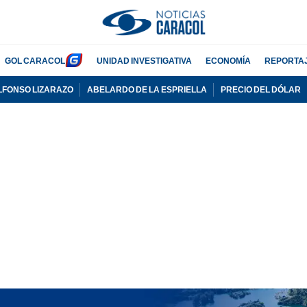
GOL CARACOL
UNIDAD INVESTIGATIVA
ECONOMÍA
REPORTA
LFONSO LIZARAZO
ABELARDO DE LA ESPRIELLA
PRECIO DEL DÓLAR
PUBLICIDAD