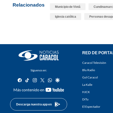
Relacionados
Municipio de Viotá
Cundinamarc
Iglesia católica
Personas desap
RED DE PORTA
Caracol Televisión
Blu Radio
Síguenos en:
Gol Caracol
facebook
tiktok
instagram
twitter
whatsapp
google
La Kalle
youtube-
Más contenido en
HJCK
footer
DiTu
Descarga nuestra app en
El Espectador