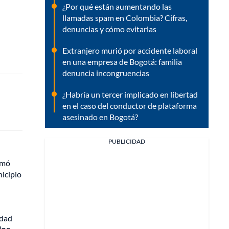
¿Por qué están aumentando las
llamadas spam en Colombia? Cifras,
denuncias y cómo evitarlas
Extranjero murió por accidente laboral
en una empresa de Bogotá: familia
denuncia incongruencias
¿Habría un tercer implicado en libertad
en el caso del conductor de plataforma
asesinado en Bogotá?
PUBLICIDAD
irmó
nicipio
idad