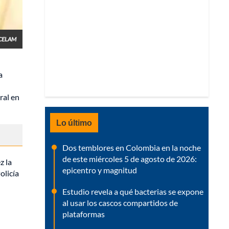
/CELAM
a
ral en
Lo último
Dos temblores en Colombia en la noche
de este miércoles 5 de agosto de 2026:
z la
epicentro y magnitud
olicía
Estudio revela a qué bacterias se expone
al usar los cascos compartidos de
plataformas