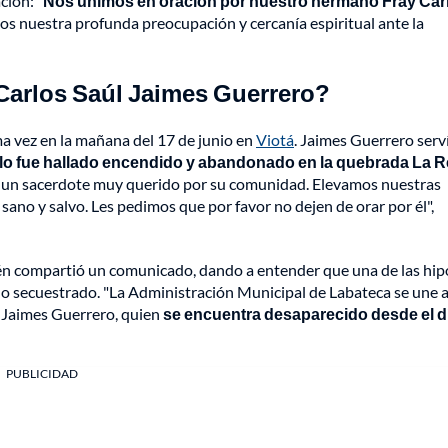
ión: "
Nos unimos en oración por nuestro hermano Fray Car
s nuestra profunda preocupación y cercanía espiritual ante la
 Carlos Saúl Jaimes Guerrero?
ma vez en la mañana del 17 de junio en
Viotá
. Jaimes Guerrero serv
lo fue hallado encendido y abandonado en la quebrada La 
es un sacerdote muy querido por su comunidad. Elevamos nuestras
sano y salvo. Les pedimos que por favor no dejen de orar por él",
ién compartió un comunicado, dando a entender que una de las hip
do secuestrado. "La Administración Municipal de Labateca se une a
l Jaimes Guerrero, quien
se encuentra desaparecido desde el d
PUBLICIDAD