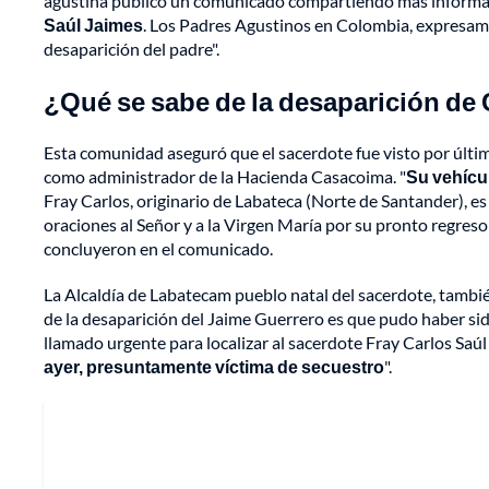
agustina publicó un comunicado compartiendo más informac
Saúl Jaimes
. Los Padres Agustinos en Colombia, expresamo
desaparición del padre".
¿Qué se sabe de la desaparición de
Esta comunidad aseguró que el sacerdote fue visto por últi
como administrador de la Hacienda Casacoima. "
Su vehícu
Fray Carlos, originario de Labateca (Norte de Santander), 
oraciones al Señor y a la Virgen María por su pronto regreso 
concluyeron en el comunicado.
La Alcaldía de Labatecam pueblo natal del sacerdote, tamb
de la desaparición del Jaime Guerrero es que pudo haber si
llamado urgente para localizar al sacerdote Fray Carlos Saú
ayer, presuntamente víctima de secuestro
".