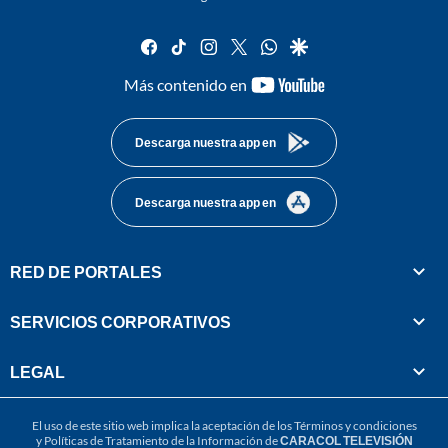
facebook
tiktok
instagram
twitter
whatsapp
google
youtube-
Más contenido en
footer
Descarga nuestra app en
Descarga nuestra app en
RED DE PORTALES
SERVICIOS CORPORATIVOS
LEGAL
El uso de este sitio web implica la aceptación de los
Términos y condiciones
y
Políticas de Tratamiento de la Información
de
CARACOL TELEVISIÓN