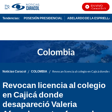
EN VIVO
Noticias Caracol En Vivo
Tendencias:
POSESIÓN PRESIDENCIAL
ABELARDO DE LA ESPRIELLA
PUBLICIDAD
/
/
Noticias Caracol
COLOMBIA
Revocan licencia al colegio en Cajicá donde de
Revocan licencia al colegio
en Cajicá donde
desapareció Valeria