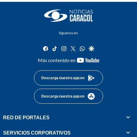
Síguenos en:
facebook
tiktok
instagram
twitter
whatsapp
google
youtube-
Más contenido en
footer
Descarga nuestra app en
Descarga nuestra app en
RED DE PORTALES
SERVICIOS CORPORATIVOS