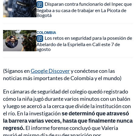
Disparan contra funcionario del Inpec que
llegaba a su casa de trabajar en La Picota de
Bogotá
COLOMBIA
Los retos en seguridad para la posesión de
Abelardo de la Espriella en Cali este 7 de
agosto
(Síganos en
Google Discover
y conéctese con las
noticias más importantes de Colombia y el mundo)
En cámaras de seguridad del colegio quedó registrado
cómo la niña jugó durante varios minutos con un balón
y luego se acercó a la cerca que divide la institución con
el río. En la investigación
se determinó que atravesó
la barrera varias veces, hasta que finalmente nunca
regresó.
El informe forense concluyó que Valeria
murió el mismo día de su desaparición por