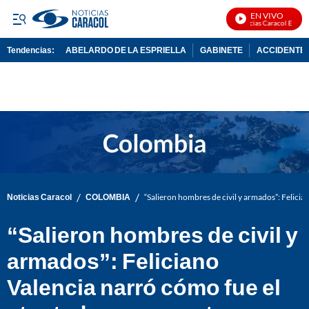
EN VIVO
Noticias Caracol En Vivo
Tendencias:
ABELARDO DE LA ESPRIELLA
GABINETE
ACCIDENTE 
PUBLICIDAD
/
/
Noticias Caracol
COLOMBIA
“Salieron hombres de civil y armados”: Felicia
“Salieron hombres de civil y
armados”: Feliciano
Valencia narró cómo fue el