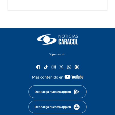
Síguenos en:
facebook
tiktok
instagram
twitter
whatsapp
google
youtube-
Más contenido en
footer
Descarga nuestra app en
Descarga nuestra app en