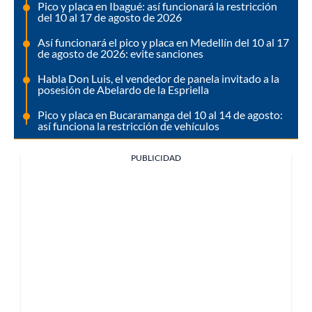
Pico y placa en Ibagué: así funcionará la restricción
del 10 al 17 de agosto de 2026
Así funcionará el pico y placa en Medellín del 10 al 17
de agosto de 2026: evite sanciones
Habla Don Luis, el vendedor de panela invitado a la
posesión de Abelardo de la Espriella
Pico y placa en Bucaramanga del 10 al 14 de agosto:
así funciona la restricción de vehículos
PUBLICIDAD