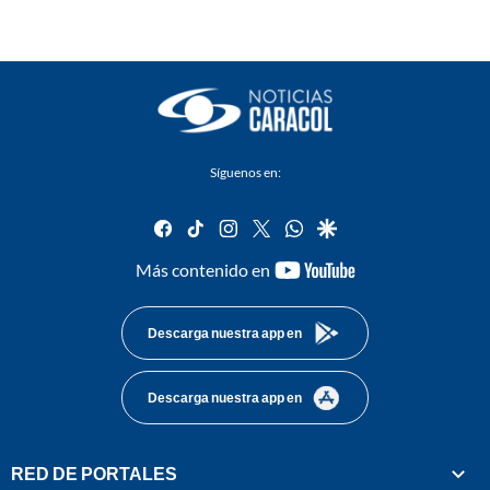
Síguenos en:
facebook
tiktok
instagram
twitter
whatsapp
google
youtube-
Más contenido en
footer
Descarga nuestra app en
Descarga nuestra app en
RED DE PORTALES