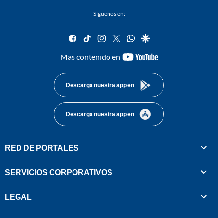
Síguenos en:
facebook
tiktok
instagram
twitter
whatsapp
google
youtube-
Más contenido en
footer
Descarga nuestra app en
Descarga nuestra app en
RED DE PORTALES
SERVICIOS CORPORATIVOS
LEGAL