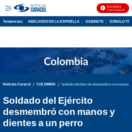
EN VIVO
Noticias Caracol En Vivo
Tendencias:
ABELARDO DE LA ESPRIELLA
GABINETE
DONALD TR
PUBLICIDAD
/
/
Noticias Caracol
COLOMBIA
Soldado del Ejército desmembró con manos y 
Soldado del Ejército
desmembró con manos y
dientes a un perro