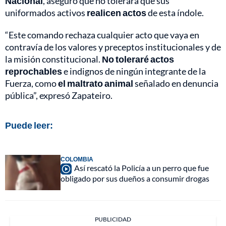
Nacional
, aseguró que no tolerará que sus
uniformados activos
realicen actos
de esta índole.
“Este comando rechaza cualquier acto que vaya en
contravía de los valores y preceptos institucionales y de
la misión constitucional.
No toleraré actos
reprochables
e indignos de ningún integrante de la
Fuerza, como
el maltrato animal
señalado en denuncia
pública”, expresó Zapateiro.
Puede leer:
COLOMBIA
Así rescató la Policía a un perro que fue
obligado por sus dueños a consumir drogas
PUBLICIDAD