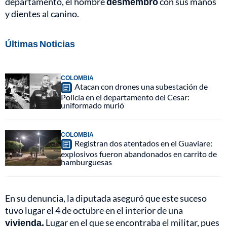
departamento, el hombre
desmembró
con sus manos
y dientes al canino.
Últimas Noticias
COLOMBIA
Atacan con drones una subestación de
Policía en el departamento del Cesar:
uniformado murió
COLOMBIA
Registran dos atentados en el Guaviare:
explosivos fueron abandonados en carrito de
hamburguesas
En su denuncia, la diputada aseguró que este suceso
tuvo lugar el 4 de octubre en el interior de una
vivienda.
Lugar en el que se encontraba el militar, pues