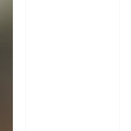
X
Whatsapp
Copiar enlace
Telegram
LinkedIn