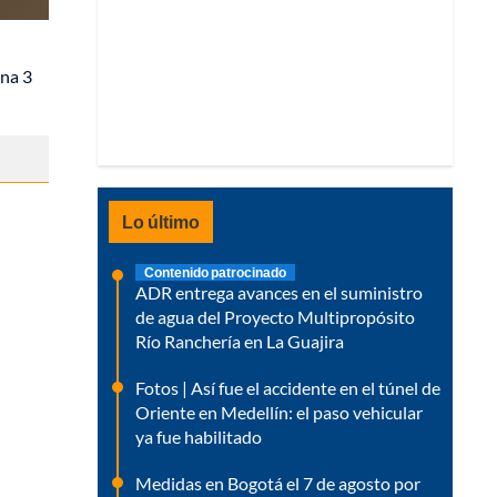
una 3
Lo último
Contenido patrocinado
ADR entrega avances en el suministro
de agua del Proyecto Multipropósito
Río Ranchería en La Guajira
Fotos | Así fue el accidente en el túnel de
Oriente en Medellín: el paso vehicular
ya fue habilitado
Medidas en Bogotá el 7 de agosto por