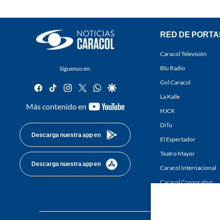
RED DE PORTA
Caracol Televisión
Blu Radio
Síguenos en:
Gol Caracol
facebook
tiktok
instagram
twitter
whatsapp
google
La Kalle
youtube-
Más contenido en
HJCK
footer
DiTu
Descarga nuestra app en
El Espectador
Teatro Mayor
Descarga nuestra app en
Caracol Internacional
Caracol Corporativo
Caracol Next