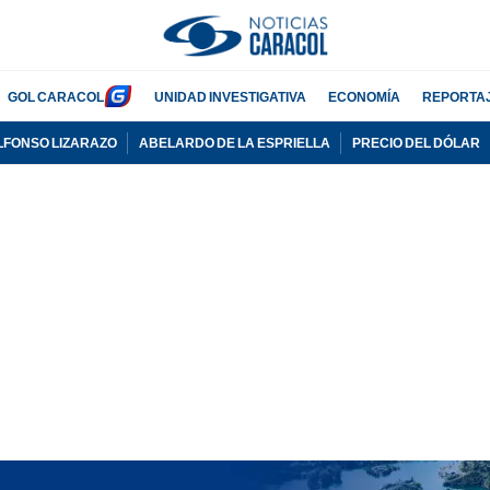
GOL CARACOL
UNIDAD INVESTIGATIVA
ECONOMÍA
REPORTA
LFONSO LIZARAZO
ABELARDO DE LA ESPRIELLA
PRECIO DEL DÓLAR
PUBLICIDAD