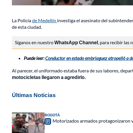
La Policía
de Medellín
investiga el asesinato del subintende
de esta ciudad.
Síganos en nuestro
WhatsApp Channel
, para recibir las
Puede leer:
Conductor en estado embriaguez atropelló a do
Al parecer, el uniformado estaba fuera de sus labores, depa
motocicletas llegaron a agredirlo.
Últimas Noticias
BOGOTÁ
Motorizados armados protagonizaron vio