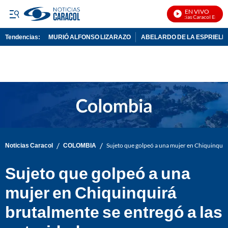
EN VIVO
Noticias Caracol En Vivo
Tendencias:
MURIÓ ALFONSO LIZARAZO
ABELARDO DE LA ESPRIELL
PUBLICIDAD
/
/
Noticias Caracol
COLOMBIA
Sujeto que golpeó a una mujer en Chiquinquirá
Sujeto que golpeó a una
mujer en Chiquinquirá
brutalmente se entregó a las