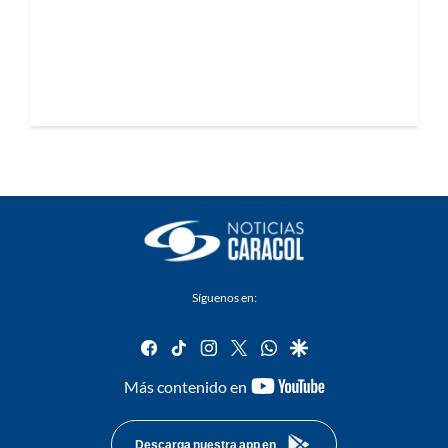
Síguenos en:
facebook
tiktok
instagram
twitter
whatsapp
google
youtube-
Más contenido en
footer
Descarga nuestra app en