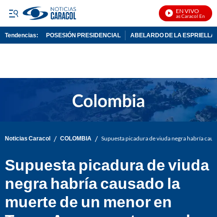
EN VIVO
Noticias Caracol En Vivo
Tendencias:
POSESIÓN PRESIDENCIAL
ABELARDO DE LA ESPRIELLA
PUBLICIDAD
/
/
Noticias Caracol
COLOMBIA
Supuesta picadura de viuda negra habría caus
Supuesta picadura de viuda
negra habría causado la
muerte de un menor en