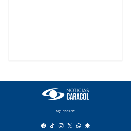
Síguenos en:
facebook
tiktok
instagram
twitter
whatsapp
google