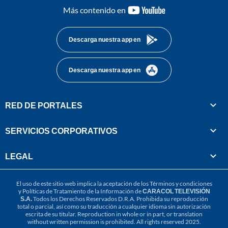
youtube-
Más contenido en
footer
Descarga nuestra app en
Descarga nuestra app en
RED DE PORTALES
SERVICIOS CORPORATIVOS
LEGAL
El uso de este sitio web implica la aceptación de los
Términos y condiciones
y
Políticas de Tratamiento de la Información
de
CARACOL TELEVISIÓN
S.A.
Todos los Derechos Reservados D.R.A. Prohibida su reproducción
total o parcial, así como su traducción a cualquier idioma sin autorización
escrita de su titular. Reproduction in whole or in part, or translation
without written permission is prohibited. All rights reserved 2025.