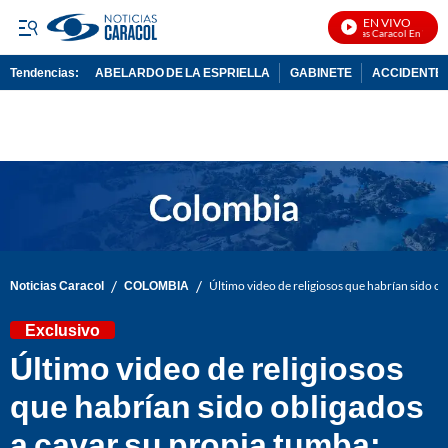
EN VIVO
Noticias Caracol En Vivo
Tendencias:
ABELARDO DE LA ESPRIELLA
GABINETE
ACCIDENTE 
PUBLICIDAD
/
/
Noticias Caracol
COLOMBIA
Último video de religiosos que habrían sido obl
Exclusivo
Último video de religiosos
que habrían sido obligados
a cavar su propia tumba: