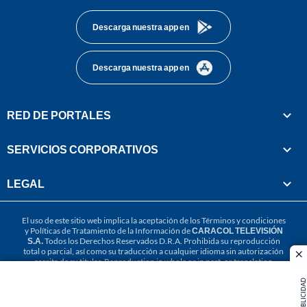
Descarga nuestra app en
Descarga nuestra app en
RED DE PORTALES
SERVICIOS CORPORATIVOS
LEGAL
El uso de este sitio web implica la aceptación de los
Términos y condiciones
y
Políticas de Tratamiento de la Información
de
CARACOL TELEVISIÓN
S.A.
Todos los Derechos Reservados D.R.A. Prohibida su reproducción
total o parcial, así como su traducción a cualquier idioma sin autorización
cl
escrita de su titular. Reproduction in whole or in part, or translation
without written permission is prohibited. All rights reserved 2025.
PUBLICIDAD
MIEMBRO DE: