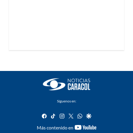
Síguenos en:
facebook
tiktok
instagram
twitter
whatsapp
google
youtube-
Más contenido en
footer