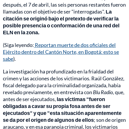
después, el 7 de abril, las seis personas restantes fueron
llamadas con el objetivo de ser "interrogadas".
La
citación se originó bajo el pretexto de verificar la
posible presencia o conformación de una red del
ELN en la zona.
(Siga leyendo:
Reportan muerte de dos oficiales del
Ejército dentro del Cantón Norte, en Bogotá: esto se
sabe
).
La investigación ha profundizado en la frialdad del
crimen y las acciones de los victimarios. Raúl González,
fiscal delegado para la criminalidad organizada, había
revelado previamente, en entrevista con
Blu Radio,
que,
antes de ser ejecutados,
las víctimas "fueron
obligadas a cavar su propia fosa antes de ser
ejecutados" y que "esta situación aparentemente
se da por el origen de algunos de ellos
; son de origen
araucano, y en esa paranoia criminal, los victimarios