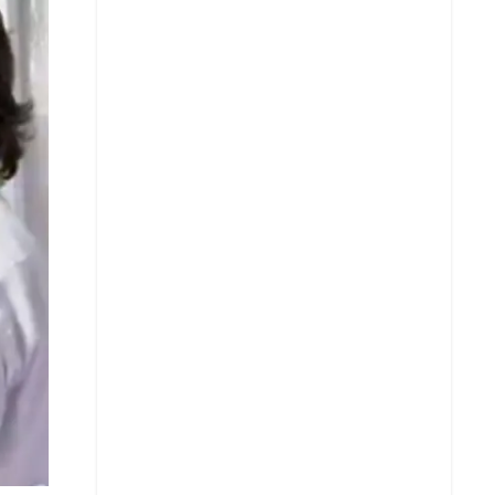
X
Whatsapp
Copiar enlace
Telegram
LinkedIn