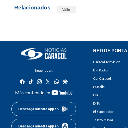
Relacionados
Valle
RED DE PORTA
Caracol Televisión
Blu Radio
Síguenos en:
Gol Caracol
facebook
tiktok
instagram
twitter
whatsapp
google
La Kalle
youtube-
Más contenido en
HJCK
footer
DiTu
Descarga nuestra app en
El Espectador
Teatro Mayor
Descarga nuestra app en