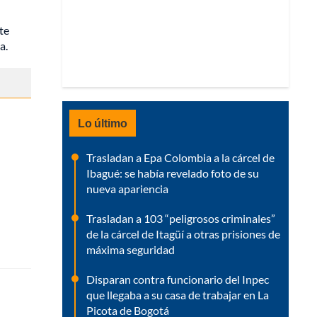
rte
a.
Lo último
Trasladan a Epa Colombia a la cárcel de
Ibagué: se había revelado foto de su
nueva apariencia
Trasladan a 103 “peligrosos criminales”
de la cárcel de Itagüí a otras prisiones de
máxima seguridad
Disparan contra funcionario del Inpec
que llegaba a su casa de trabajar en La
Picota de Bogotá