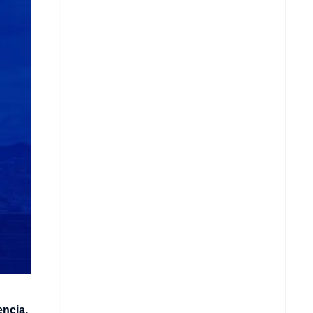
Copiar enlace
Telegram
LinkedIn
encia,