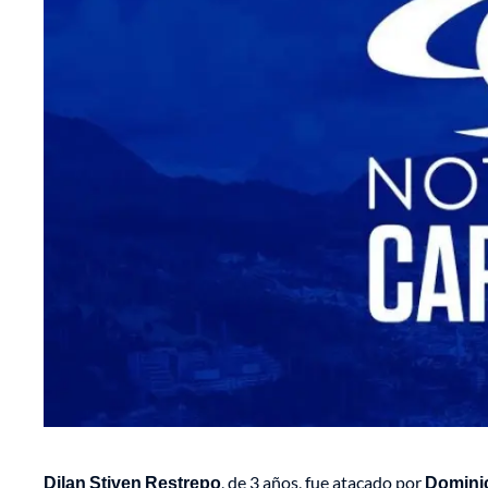
Dilan Stiven Restrepo
, de 3 años, fue atacado por
Dominic