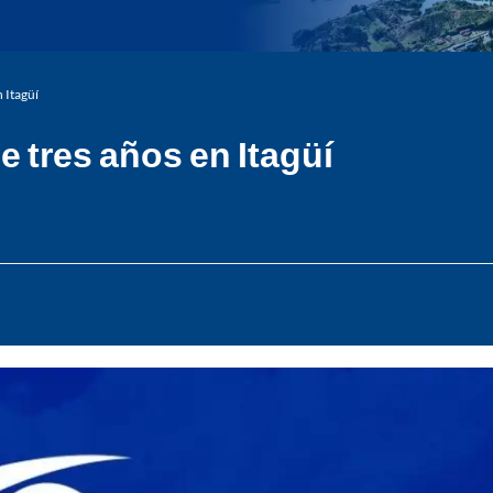
n Itagüí
e tres años en Itagüí