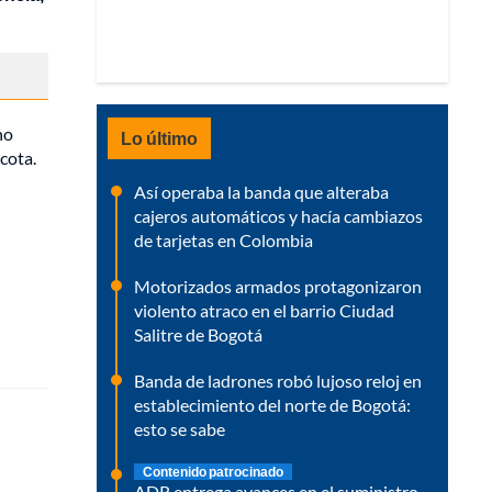
no
Lo último
cota.
Así operaba la banda que alteraba
cajeros automáticos y hacía cambiazos
de tarjetas en Colombia
Motorizados armados protagonizaron
violento atraco en el barrio Ciudad
Salitre de Bogotá
Banda de ladrones robó lujoso reloj en
establecimiento del norte de Bogotá:
esto se sabe
Contenido patrocinado
ADR entrega avances en el suministro