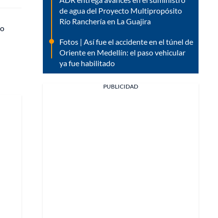
de agua del Proyecto Multipropósito
Río Ranchería en La Guajira
do
Fotos | Así fue el accidente en el túnel de
Oriente en Medellín: el paso vehicular
ya fue habilitado
PUBLICIDAD