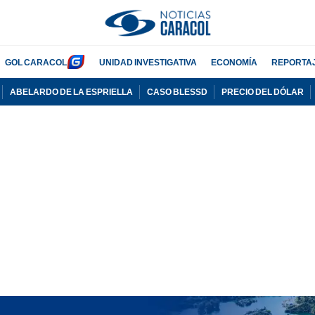
GOL CARACOL
UNIDAD INVESTIGATIVA
ECONOMÍA
REPORTA
ABELARDO DE LA ESPRIELLA
CASO BLESSD
PRECIO DEL DÓLAR
PUBLICIDAD