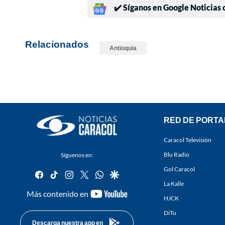
✔️ Síganos en Google Noticias
Relacionados
Antioquia
RED DE PORTA
Caracol Televisión
Blu Radio
Síguenos en:
Gol Caracol
facebook
tiktok
instagram
twitter
whatsapp
google
La Kalle
youtube-
Más contenido en
HJCK
footer
DiTu
Descarga nuestra app en