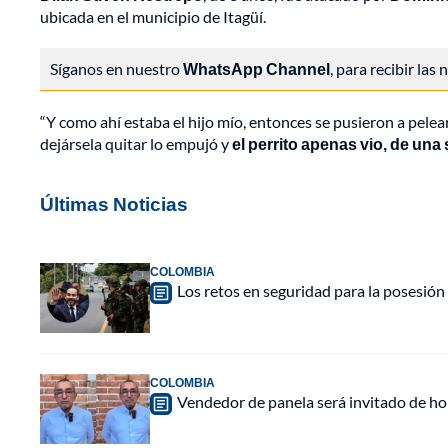
ubicada en el municipio de Itagüí.
Síganos en nuestro
WhatsApp Channel
, para recibir las
“Y como ahí estaba el hijo mío, entonces se pusieron a pelear 
dejársela quitar lo empujó y
el perrito apenas vio, de una s
Últimas Noticias
COLOMBIA
Los retos en seguridad para la posesión 
COLOMBIA
Vendedor de panela será invitado de hon