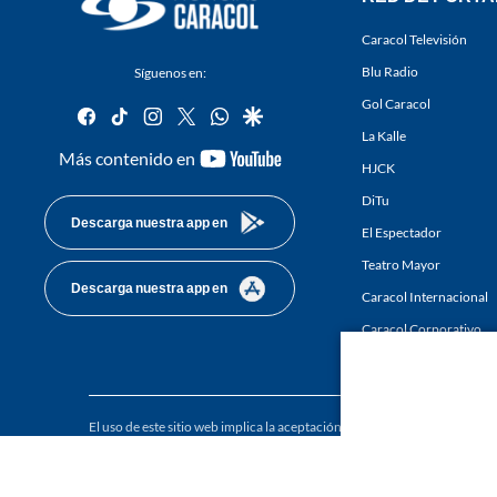
Caracol Televisión
Blu Radio
Síguenos en:
Gol Caracol
facebook
tiktok
instagram
twitter
whatsapp
google
La Kalle
youtube-
Más contenido en
HJCK
footer
DiTu
Descarga nuestra app en
El Espectador
Teatro Mayor
Descarga nuestra app en
Caracol Internacional
Caracol Corporativo
Caracol Next
El uso de este sitio web implica la aceptación de los
Términos y condici
Derechos Reservados D.R.A. Prohibida su reproducción total o parcial, a
whole or in part, or translation without written permission is prohibited