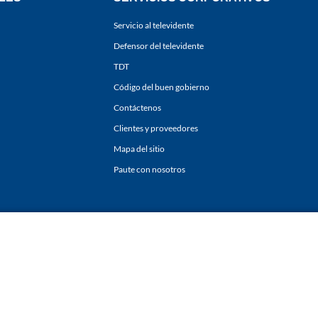
Servicio al televidente
Defensor del televidente
TDT
Código del buen gobierno
Contáctenos
Clientes y proveedores
Mapa del sitio
Paute con nosotros
ones
y
Políticas de Tratamiento de la Información
de
CARACOL TELEVISIÓN S.A.
Todo
sí como su traducción a cualquier idioma sin autorización escrita de su titular. Repro
. All rights reserved 2025.