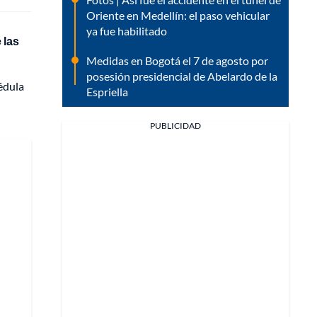
Oriente en Medellín: el paso vehicular
ya fue habilitado
 las
Medidas en Bogotá el 7 de agosto por
posesión presidencial de Abelardo de la
édula
Espriella
PUBLICIDAD