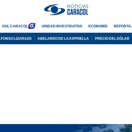
GOL CARACOL
UNIDAD INVESTIGATIVA
ECONOMÍA
REPORTA
LFONSO LIZARAZO
ABELARDO DE LA ESPRIELLA
PRECIO DEL DÓLAR
PUBLICIDAD