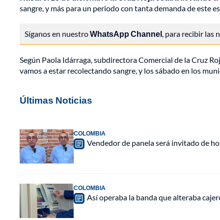
sangre, y más para un periodo con tanta demanda de este est
Síganos en nuestro
WhatsApp Channel
, para recibir las
Según Paola Idárraga, subdirectora Comercial de la Cruz Roja
vamos a estar recolectando sangre, y los sábado en los muni
Últimas Noticias
COLOMBIA
Vendedor de panela será invitado de hon
COLOMBIA
Así operaba la banda que alteraba caje