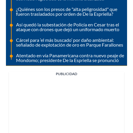
¿Quiénes son los presos de "alta peligrosidad" que
fueron trasladados por orden de De la Espriella?
Así quedó la subestación de Policía en Cesar tras el
ataque con drones que dejó un uniformado muerto
Cárcel para ‘el más buscado’ por daño ambiental:
señalado de explotación de oro en Parque Farallones
Atentado en vía Panamericana contra nuevo peaje de
Mondomo; presidente De la Espriella se pronunció
PUBLICIDAD