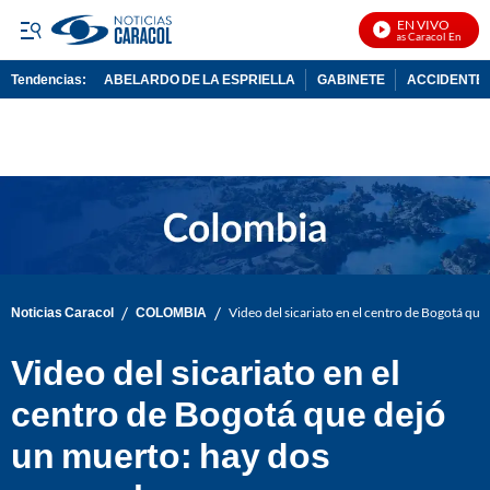
EN VIVO
Noticias Caracol En Vivo
Tendencias:
ABELARDO DE LA ESPRIELLA
GABINETE
ACCIDENTE 
PUBLICIDAD
/
/
Noticias Caracol
COLOMBIA
Video del sicariato en el centro de Bogotá qu
Video del sicariato en el
centro de Bogotá que dejó
un muerto: hay dos