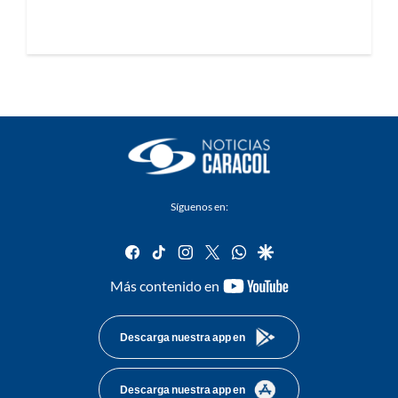
Síguenos en:
facebook
tiktok
instagram
twitter
whatsapp
google
youtube-
Más contenido en
footer
Descarga nuestra app en
Descarga nuestra app en